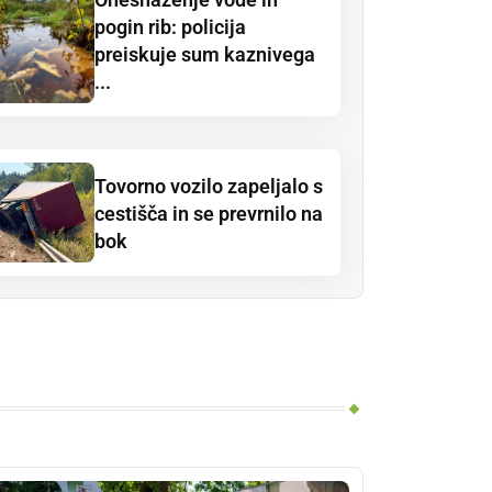
pogin rib: policija
preiskuje sum kaznivega
...
Tovorno vozilo zapeljalo s
cestišča in se prevrnilo na
bok