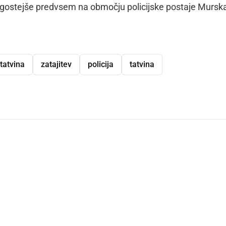
ogostejše predvsem na območju policijske postaje Mursk
tatvina
zatajitev
policija
tatvina
dly