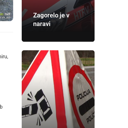
Zagorelo je v
naravi
iru,
ob