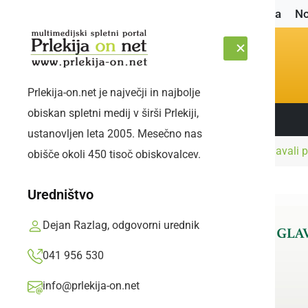
Naslovnica
No
Prlekija-on.net je največji in najbolje
obiskan spletni medij v širši Prlekiji,
Sledite nam:
ČETRTEK, 6. AVGUST 2026
ustanovljen leta 2005. Mesečno nas
Naslovnica
Črna kronika
V soboto obravnavali p
obišče okoli 450 tisoč obiskovalcev.
Uredništvo
Dejan Razlag, odgovorni urednik
041 956 530
info@prlekija-on.net