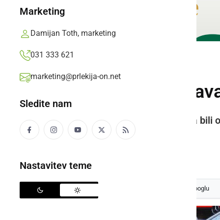
Marketing
Damijan Toth, marketing
031 333 621
ČRNA KRONIKA
marketing@prlekija-on.net
V soboto obravnaval
Sledite nam
Na področju kriminalitete pa sta bili 
zloraba osebnih podatkov.
Prlekija-on.net,
nedelja, 29. junij 2025 ob 07:22
Nastavitev teme
Izberite
Prlekijo
kot svoj prednostni vir na Googlu