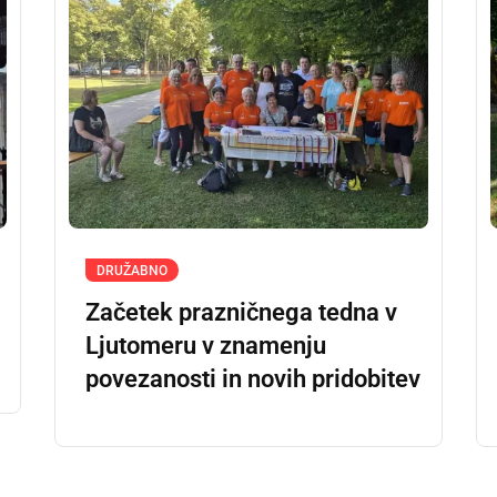
DRUŽABNO
Začetek prazničnega tedna v
Ljutomeru v znamenju
povezanosti in novih pridobitev