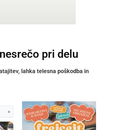
nesrečo pri delu
zatajitev, lahka telesna poškodba in
»