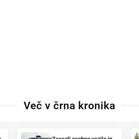
Več v črna kronika
e
Zasegli osebno vozilo in