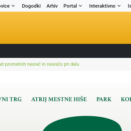
vice
Dogodki
Arhiv
Portal
Interaktivno
I
et prometnih nesreč in nesrečo pri delu