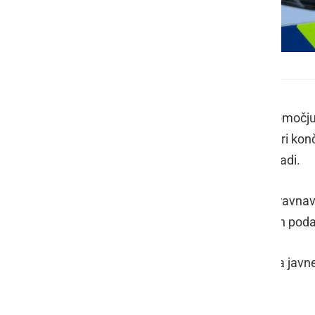
Policija
V preteklem dnevu so policisti na območju
prometnih nesreč, od katerih so se tri kon
nesrečo pri delu in tri povoženja divjadi.
Na področju kriminalitete sta bili obravnav
telesna poškodba in zloraba osebnih poda
Javni red in mir je bil kršen enkrat na jav
intervencijah policistov pomirila.