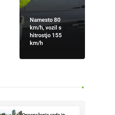
Namesto 80
km/h, vozil s
hitrostjo 155
km/h
Onesnaženje vode in