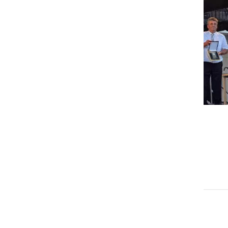
GOSPODARSTVO
Obrtnik leta 2026 je Milan
Horvat