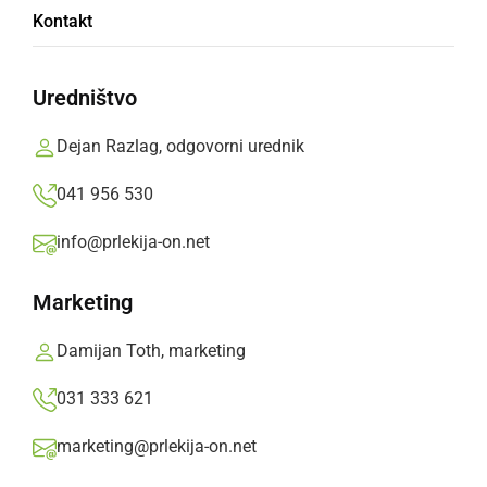
Kontakt
festivala
Uredništvo
Da se boste lažje odločili, kateri film si kdaj
ogledati, objavljamo celoten filmski program.
Dejan Razlag, odgovorni urednik
Prlekija-on.net,
nedelja, 29. junij 2025 ob 10:59
041 956 530
info@prlekija-on.net
»
Izberite
Prlekijo
kot svoj prednostni vir na Googlu
Marketing
Damijan Toth, marketing
031 333 621
marketing@prlekija-on.net