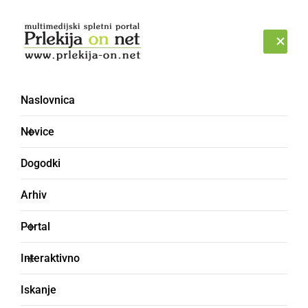
Prijava
SOBOTA, 8. AVGUST 2026
Naslovnica
Novice
Dogodki
Arhiv
GLASBA IN FILM
Portal
Objavljamo celoten
Interaktivno
filmski program 21.
Iskanje
Grossmannovega