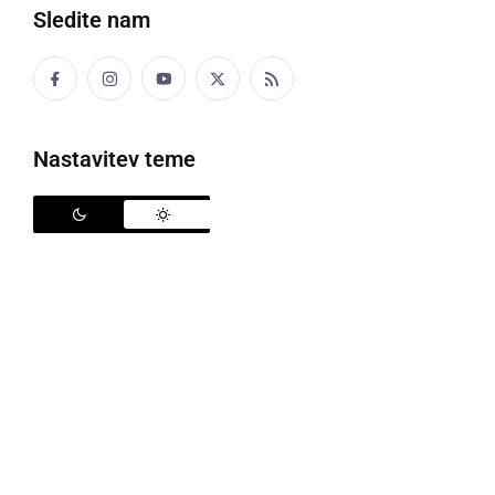
Sledite nam
Grossmannov festival
Nastavitev teme
V Ljutomeru se v sredo, 2. julija pričenja že 21.
edicija Grossmannovega festivala fantastičnega
filma in vina. V Ljutomer ob tem prihaja belgijski
žanrski avtor
Fabrice du Welz
, zagotovo eden
najpomembnejših, najzanimivejših in najbolj
samosvojih evropskih filmarjev. Predstavil bo svoj
novi film, kriminalni triler Maldoror. Z otvoritveno
slovesnostjo se bodo poklonili
Karolu Grossmannu
in
120-letnici prvih filmskih zapisov, nastalih v