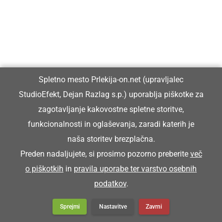
Spletno mesto Prlekija-on.net (upravljalec
StudioEfekt, Dejan Razlag s.p.) uporablja piškotke za
zagotavljanje kakovostne spletne storitve,
funkcionalnosti in oglaševanja, zaradi katerih je
KULTURA IN IZOBRAŽEVANJE
naša storitev brezplačna.
Na slavnostni prireditvi ob 70. prazniku
Preden nadaljujete, si prosimo pozorno preberite
več
Občine Ljutomer podelili letošnja
o piškotkih
in
pravila uporabe ter varstvo osebnih
priznanja in nagrade
podatkov
.
Sprejmi
Nastavitve
Zavrni