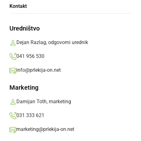
Kontakt
RTV Slovenija
Uredništvo
Nedeljski večer je popestril 18-članski Big
band orkester RTV Slovenija ki ga je vodil
Dejan Razlag, odgovorni urednik
Lojze Krajnčan, gostja je bila Ana Bezjak, na
041 956 530
bobnih jih je spremljal Jože Zadravec.
info@prlekija-on.net
Prlekija-on.net,
torek, 1. julij 2025 ob 16:03
Marketing
»
Izberite
Prlekijo
kot svoj prednostni vir na Googlu
Damijan Toth, marketing
031 333 621
marketing@prlekija-on.net