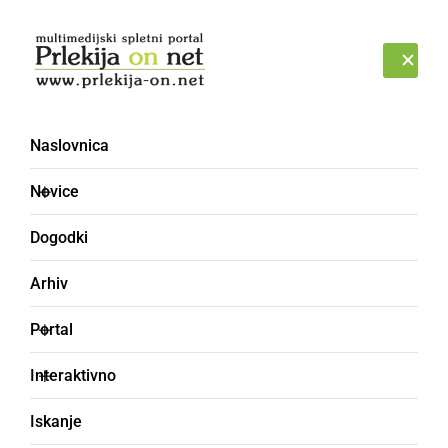
Prijava
SOBOTA, 8. AVGUST 2026
Naslovnica
Novice
Dogodki
Arhiv
KULTURA IN IZOBRAŽEVANJE
Portal
Zaključek Festivala
Interaktivno
Re:Pannonia s
Iskanje
koncertom Big band