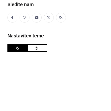
Sledite nam
Nastavitev teme
Jazz mlin 2025
Letošnji deseti festival Re:Pannonia je potekal od 25.
do 29. junija. Bogat program, ki se je odvijal na
različnih lokacijah v občini Križevci, je bil namenjen
vsem generacijam obiskovalcev.
Sklepno dejanje le-tega je potekalo v mlinu Stajnko v
Gajševcih, kjer je nedeljski večer na dogodku Jazz