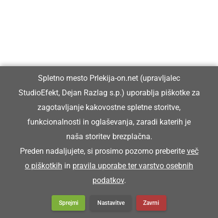
GOSPODARSTVO
Podpisana pogodba za začetek ene
največjih infrastrukturnih investicij v
občini Ljutomer
Spletno mesto Prlekija-on.net (upravljalec
StudioEfekt, Dejan Razlag s.p.) uporablja piškotke za
zagotavljanje kakovostne spletne storitve,
GOSPODARSTVO
Obrtnik leta 2026 je Milan Horvat
funkcionalnosti in oglaševanja, zaradi katerih je
naša storitev brezplačna.
Preden nadaljujete, si prosimo pozorno preberite
več
o piškotkih
in
pravila uporabe ter varstvo osebnih
DRUŽABNO
podatkov
.
Nepozabno poletje v Baški: 94 otrok si je
nabralo spomine za vse življenje
Sprejmi
Nastavitve
Zavrni