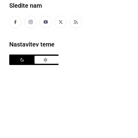
Sledite nam
Javna degustacija vin na Grossmannovem festivalu
Nastavitev teme
V sklopu Grossmannovega festivala fantastičnega
filma in vina je v petek potekala tudi javna
degustacija tekmovalnih vin pod vodstvom
letošnjega glavnega vinskega gosta
Dejana Baierja
,
ki mu je družbo delala vinska kraljica Slovenije 2025
Nina Polanec
. Vina je predstavila
mag. Tjaša Kos
,
letos pa sodelujejo Šipon premium 2021
(Vinogradništvo Družina Kos), Šipon 2015 (Kovačič),
Laški rizling 2022 (Hlebec), Šipon 2023 (VinoReja