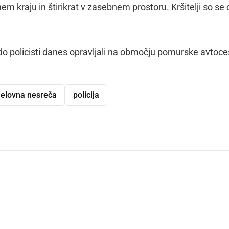
vnem kraju in štirikrat v zasebnem prostoru. Kršitelji so se
do policisti danes opravljali na območju pomurske avtoce
elovna nesreča
policija
dly