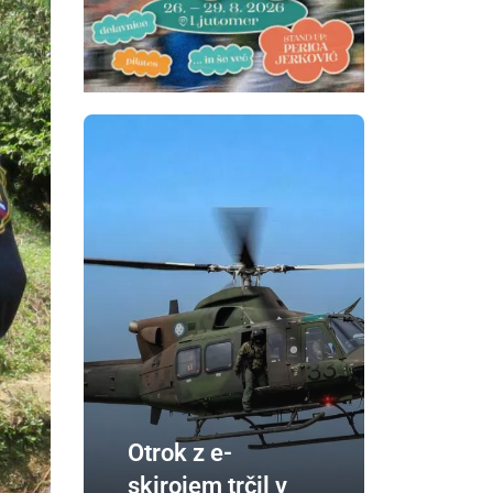
Otrok z e-
skirojem trčil v