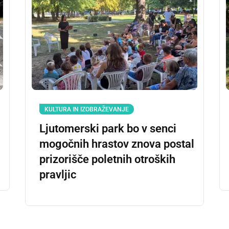
KULTURA IN IZOBRAŽEVANJE
Ljutomerski park bo v senci
mogočnih hrastov znova postal
prizorišče poletnih otroških
pravljic