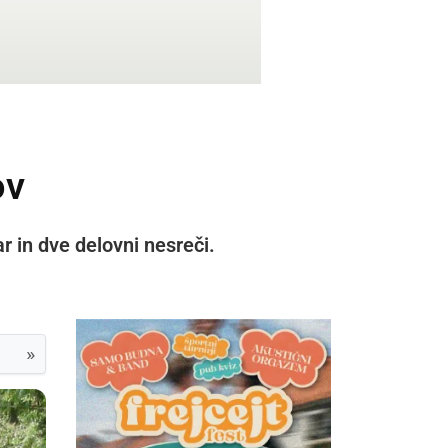
ov
r in dve delovni nesreči.
»