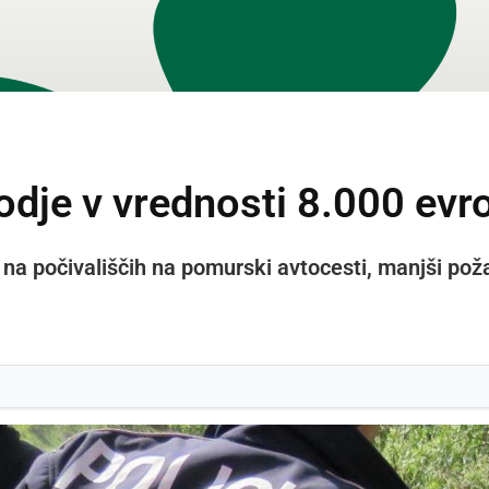
odje v vrednosti 8.000 evr
i na počivališčih na pomurski avtocesti, manjši poža