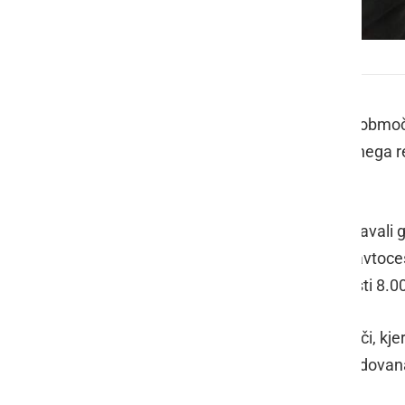
Policija
V ponedeljek, 7. julija so policisti na ob
prometnih nesreč, osem kršitev javnega re
manjši požar in dve delovni nesreči.
Na področju kriminalitete so obravnavali g
tatvini na počivališčih na pomurski avtoces
tatvina delavskega orodja v vrednosti 8.0
Obravnavali so pet prometnih nesreči, kjer
bila udeleženka lažje telesno poškodovan