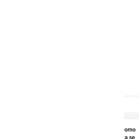
Trčili osebno in tovorno
vozilo, dve osebi sta se