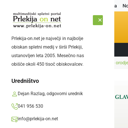
Naslovnica
No
Prlekija-on.net je največji in najbolje
obiskan spletni medij v širši Prlekiji,
Sledite nam:
PETEK, 7. AVGUST 2026
ustanovljen leta 2005. Mesečno nas
Naslovnica
Črna kronika
Ukradli delavsko orodje
obišče okoli 450 tisoč obiskovalcev.
Uredništvo
Dejan Razlag, odgovorni urednik
041 956 530
info@prlekija-on.net