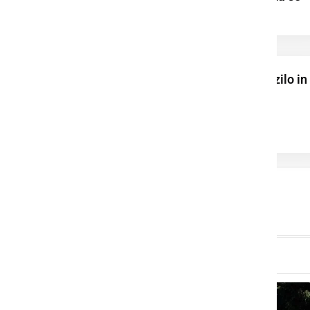
poškodovali
Zasegli osebno vozilo in
prijeli pet tujcev