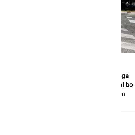
GOSPODARSTVO
Pričela se bo gradnja novega
krožišča v Ljutomeru, veljal bo
spremenjen prometni režim