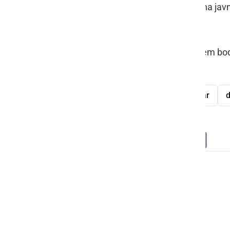
Javni red in mir je bil kršen štirikrat na ja
intervenciji policistov pomirili.
Pogostejše meritve hitrosti z radarjem bo
tatvina
vlom
grožnja
požar
d
Deli
Facebook
X
Messenger
WhatsApp
Copy
PrintFrien
Email
Link