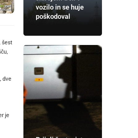
vozilo in se huje
poškodoval
, šest
šču,
, dve
r je