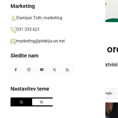
Marketing
Damijan Toth, marketing
031 333 621
ČRNA KRONIKA
marketing@prlekija-on.net
Ukradli delavsko or
Sledite nam
Policisti so obravnavali še dve tatvin
Prlekija-on.net,
torek, 8. julij 2025 ob 07:07
Nastavitev teme
Izberite
Prlekijo
kot svoj prednostni vir na Googlu