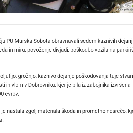
močju PU Murska Sobota obravnavali sedem kaznivih dejanj
da in miru, povoženje divjadi, poškodbo vozila na parkiri
oljufijo, grožnjo, kaznivo dejanje poškodovanja tuje stvari
ti in vlom v Dobrovniku, kjer je bila iz zabojnika izvršena
00 evrov.
 je nastala zgolj materiala škoda in prometno nesrečo, kje
a.