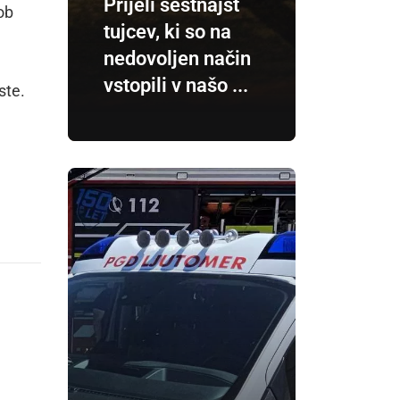
Prijeli šestnajst
 ob
tujcev, ki so na
nedovoljen način
vstopili v našo ...
ste.