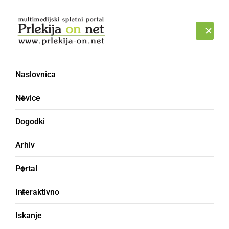
Prijava
PETEK, 7. AVGUST 2026
Naslovnica
Novice
Dogodki
Arhiv
ŠPORT
Portal
Tadej Pogačar do
Interaktivno
jubilejne 100. zmage v
Iskanje
Rouenu