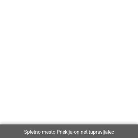
Prlekija-on.net je največji in najbolje obiskan spletni medij v
Prlekiji.
Vpisan je v razvid medijev, ki ga vodi Ministrstvo za kulturo
Republike Slovenije, pod zaporedno številko 1529.
Glavni in odgovorni urednik:
Spletno mesto Prlekija-on.net (upravljalec
Dejan Razlag