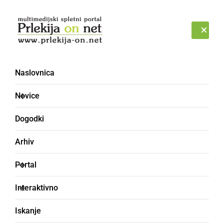
Prijava
PETEK, 7. AVGUST 2026
Naslovnica
Novice
Dogodki
Arhiv
KULTURA IN IZOBRAŽEVANJE
Portal
Varnost v cestnem
Interaktivno
prometu v času poletnih
Iskanje
potovanj