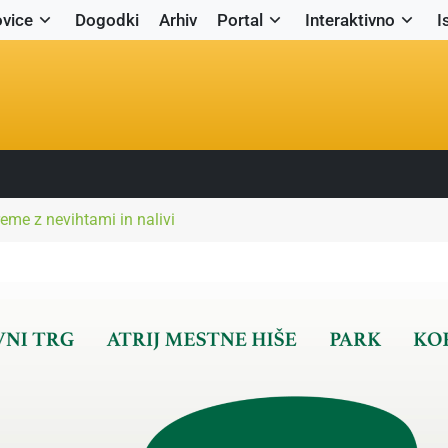
vice
Dogodki
Arhiv
Portal
Interaktivno
I
eme z nevihtami in nalivi