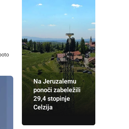
oboto
Na Jeruzalemu
ponoči zabeležili
29,4 stopinje
Celzija