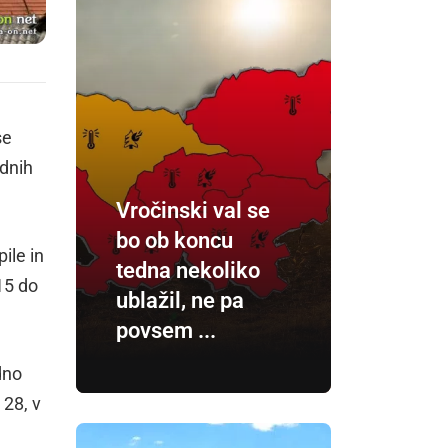
se
dnih
Vročinski val se
bo ob koncu
ile in
tedna nekoliko
 15 do
ublažil, ne pa
povsem ...
dno
 28, v