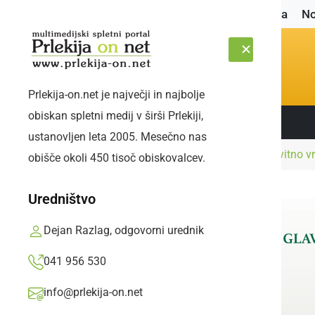
Naslovnica
No
Prlekija-on.net je največji in najbolje
obiskan spletni medij v širši Prlekiji,
Sledite nam:
ČETRTEK, 6. AVGUST 2026
ustanovljen leta 2005. Mesečno nas
Naslovnica
Narava
Pred nami je nestanovitno vr
obišče okoli 450 tisoč obiskovalcev.
Uredništvo
Dejan Razlag, odgovorni urednik
041 956 530
info@prlekija-on.net