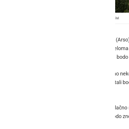
Pred nami je nestanovitno vreme z nevihtami in nalivi
Po napovedih Agencije RS za okolje (Arso)
bodo občasne krajevne padavine, deloma 
smeri. Najvišje dnevne temperature bodo 
Proti večeru bodo padavine prehodno nekol
razširile nad večji del Slovenije. Nastali 
20, na severozahodu okoli 14 °C.
V soboto bo zmerno do pretežno oblačno s
ponehale, v noči na nedeljo pa se bodo zn
Zgornjesavski dolini okoli 20 °C.