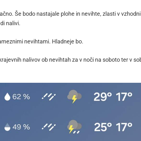
čno. Še bodo nastajale plohe in nevihte, zlasti v vzhodni
i nalivi.
sameznimi nevihtami. Hladneje bo.
 krajevnih nalivov ob nevihtah za v noči na soboto ter v s