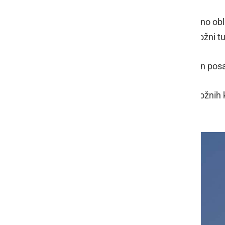
V nedeljo bo spremenljivo do pretežno obla
polovici Slovenije. Krajevno bodo možni tud
V ponedeljek bo oblačno s plohami in po
Arso je izdal tudi opozorilo zaradi možnih
zjutraj in dopoldne.