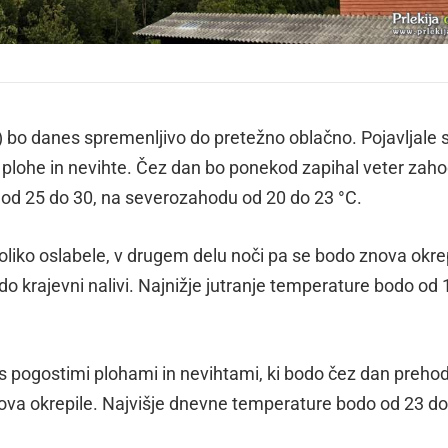
 bo danes spremenljivo do pretežno oblačno. Pojavljale 
plohe in nevihte. Čez dan bo ponekod zapihal veter zaho
od 25 do 30, na severozahodu od 20 do 23 °C.
iko oslabele, v drugem delu noči pa se bodo znova okrep
bodo krajevni nalivi. Najnižje jutranje temperature bodo od
 pogostimi plohami in nevihtami, ki bodo čez dan preho
ova okrepile. Najvišje dnevne temperature bodo od 23 do