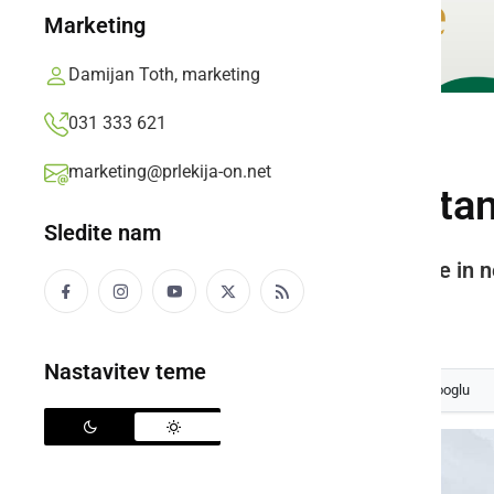
Marketing
Damijan Toth, marketing
031 333 621
NARAVA
marketing@prlekija-on.net
Pred nami je nestan
Sledite nam
Konec tedna bodo pogoste plohe in n
Prlekija-on.net,
petek, 25. julij 2025 ob 10:53
Nastavitev teme
Izberite
Prlekijo
kot svoj prednostni vir na Googlu