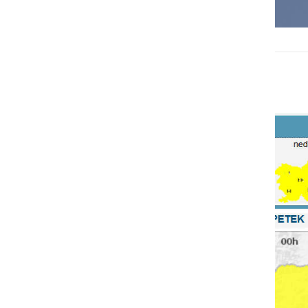
Napovedane temperature za Ljutomer v tem tednu