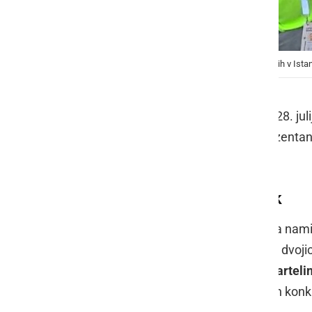
Slovenska odprava na 7. evropskih paraigrah mladih v Ista
Evropske paraigre mladih
, ki so se 28. j
športnimi dosežki. Slovenska reprezentanc
rekordi.
Tri kolajne za Karin Praček
Med najuspešnejšimi je bila 19-letna nam
bron v posamični konkurenci, bron v dvoji
dvojicah z Nizozemcem
Israelom Bartel
Ožbeja Poročnika
, ki je poudaril njen ko