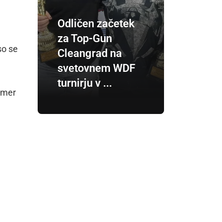
Odličen začetek
za Top-Gun
so se
Cleangrad na
svetovnem WDF
turnirju v ...
čemer