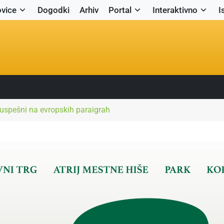
vice
Dogodki
Arhiv
Portal
Interaktivno
I
 uspešni na evropskih paraigrah