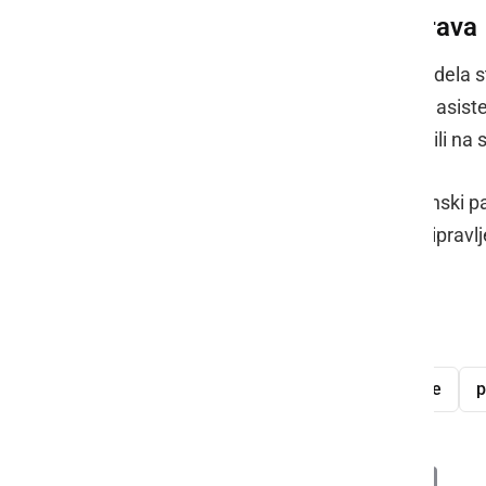
Uspešna in povezana odprava
Uspeh v Istanbulu je plod odličnega dela st
fizioterapevt
Lan Martin Kompan
in asist
mladi parašportniki lahko osredotočili na s
S petimi novimi medaljami se slovenski pa
mladi že danes dokazujejo, da so pripravlj
Foto: Zsis.si
evropske paraigre mladih
medalje
p
Deli
Facebook
X
Messenger
WhatsApp
Copy
PrintFrien
Email