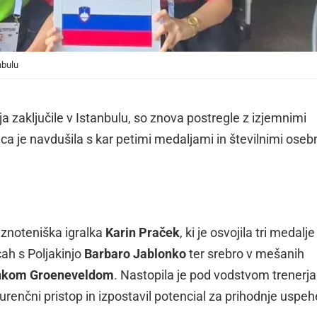
nbulu
ulija zaključile v Istanbulu, so znova postregle z izjemnimi
a je navdušila s kar petimi medaljami in številnimi oseb
iznoteniška igralka
Karin Praček
, ki je osvojila tri medalje
cah s Poljakinjo
Barbaro Jablonko
ter srebro v mešanih
inkom Groeneveldom
. Nastopila je pod vodstvom trenerja
nkurenčni pristop in izpostavil potencial za prihodnje uspeh