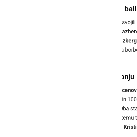
Medalji tudi v dvoranskem bal
V dvoranskem balinanju so odličja osvojili
kategoriji BC3 mešano, ter
Anže Strazber
kategoriji se je izkazal tudi
Enej Strazber
trenerka
Maja Bobnar
, ki je pohvalila bor
na tako velikem tekmovanju.
Osebni rekordi v paraplavanju
Plavalca
Nina Biadov
in
Tristan Majcenov
kar tri, med drugim na 100m prosto in 100
razdaljah, vključno z 400m prosto. Oba 
in se odlično prilagodila novemu sistemu t
času. Trenerka paraplavalcev je bila
Krist