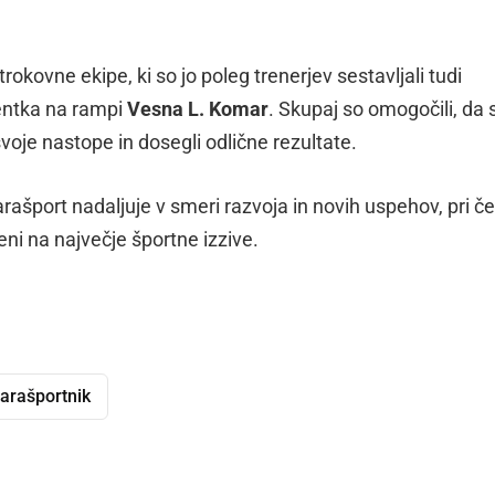
rokovne ekipe, ki so jo poleg trenerjev sestavljali tudi
entka na rampi
Vesna L. Komar
. Skupaj so omogočili, da 
voje nastope in dosegli odlične rezultate.
rašport nadaljuje v smeri razvoja in novih uspehov, pri 
eni na največje športne izzive.
arašportnik
dly