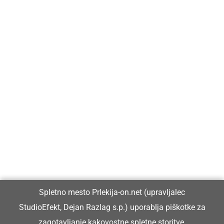
Prlekija-on.net je največji in najbolje obiskan spletni medij v
Prlekiji.
Vpisan je v razvid medijev, ki ga vodi Ministrstvo za kulturo
Republike Slovenije, pod zaporedno številko 1529.
Glavni in odgovorni urednik:
Spletno mesto Prlekija-on.net (upravljalec
Dejan Razlag
StudioEfekt, Dejan Razlag s.p.) uporablja piškotke za
info@prlekija-on.net
zagotavljanje kakovostne spletne storitve,