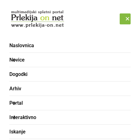
Prijava
PETEK, 7. AVGUST 2026
Naslovnica
Novice
Dogodki
Arhiv
NARAVA
Portal
Svetovni dan mačk je
Interaktivno
praznik vseh mačk, tudi
Iskanje
tistih brez doma