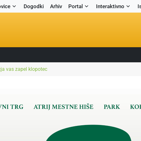
vice
Dogodki
Arhiv
Portal
Interaktivno
I
čja vas zapel klopotec