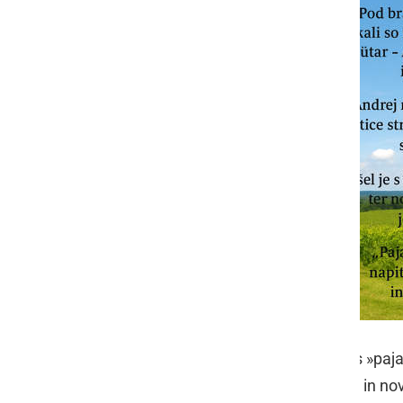
Da niso ostali lačni, so se okrepčali s »paj
napitkom. Popoldan je zapihal veter in nov