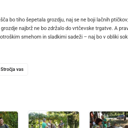
šča bo tiho šepetala grozdju, naj se ne boji lačnih ptičkov
 grozdje najbrž ne bo zdržalo do vrtčevske trgatve. A prav
z otroškim smehom in sladkimi sadeži – naj bo v obliki sok
 Stročja vas
dly