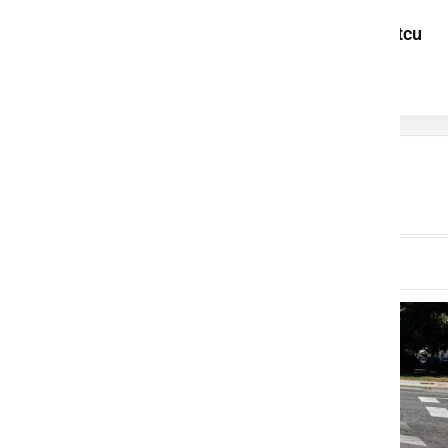
Igrive poletne
pustolovščine v Vrtcu
Grozdek Kapela