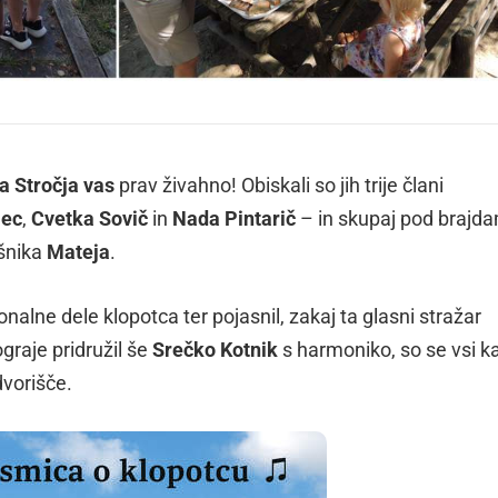
a Stročja vas
prav živahno! Obiskali so jih trije člani
mec
,
Cvetka Sovič
in
Nada Pintarič
– in skupaj pod brajda
išnika
Mateja
.
nalne dele klopotca ter pojasnil, zakaj ta glasni stražar
ograje pridružil še
Srečko Kotnik
s harmoniko, so se vsi k
dvorišče.