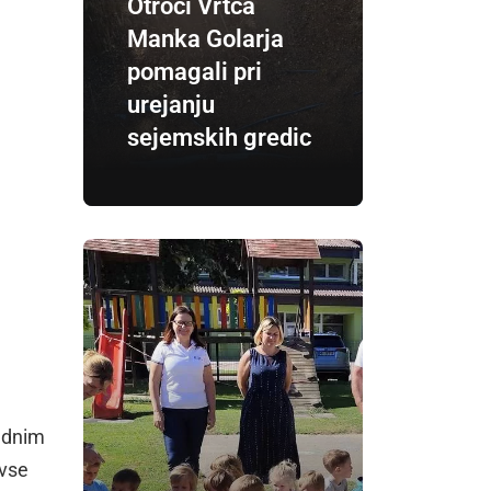
Otroci Vrtca
Manka Golarja
pomagali pri
urejanju
sejemskih gredic
sadnim
 vse