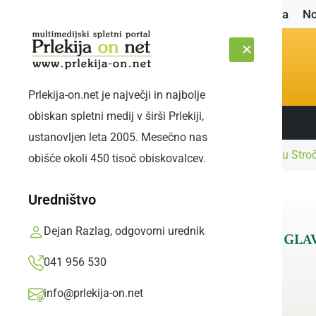
Naslovnica
No
Prlekija-on.net je največji in najbolje
obiskan spletni medij v širši Prlekiji,
Sledite nam:
SOBOTA, 8. AVGUST 2026
ustanovljen leta 2005. Mesečno nas
Naslovnica
Najmlajši
Pod brajdami v vrtcu Stro
obišče okoli 450 tisoč obiskovalcev.
Uredništvo
Dejan Razlag, odgovorni urednik
041 956 530
info@prlekija-on.net