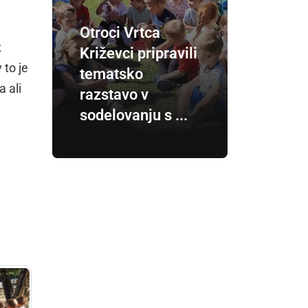
Otroci Vrtca
;
Križevci pripravili
 to je
tematsko
a ali
razstavo v
sodelovanju s ...