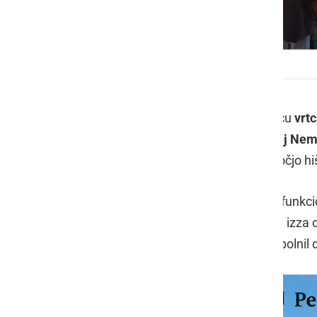
Klopotec v vrtcu Stročja vas
V sredo, 13. avgusta, je bilo na igrišču
vrtc
Turističnega društva Pütar
–
Andrej Ne
postavili čisto pravi klopotec s pomočjo h
Andrej Nemec je pokazal in razložil funkcio
grozdja stoji med vinogradi. Ko se je izza 
sami zavrteli, otroški smeh pa je napolnil 