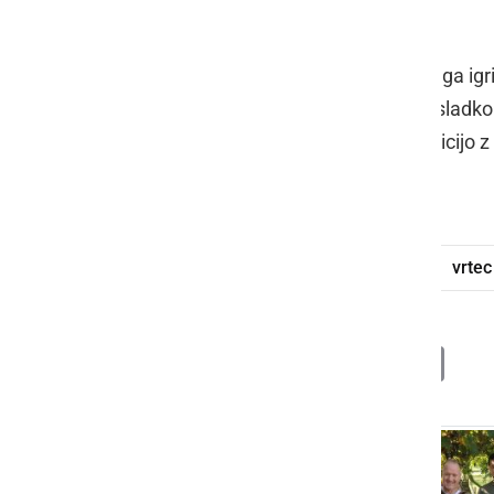
prisotne.
Prava mala pravljica sredi vrtčevskega igri
vendar do višine malih otroških rok sladko
čar: veselje ob brajdah preplete tradicijo 
sočnih grozdnih kroglic.
klopotec
postavljanje klopotca
vrtec
Deli
Facebook
X
Messenger
WhatsApp
Copy
PrintFrien
Email
Link