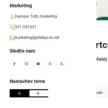
Marketing
Damijan Toth, marketing
031 333 621
NAJMLAJŠI
marketing@prlekija-on.net
Pod brajdami v vrtc
Sledite nam
Otroci, člani TD Pütar in hišnik Matej
dvorišče.
Prlekija-on.net,
petek, 15. avgust 2025 ob 16:29
Nastavitev teme
Izberite
Prlekijo
kot svoj prednostni vir na Googlu