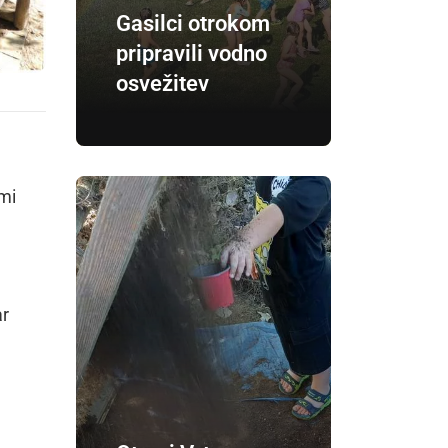
Gasilci otrokom
pripravili vodno
osvežitev
mi
ar