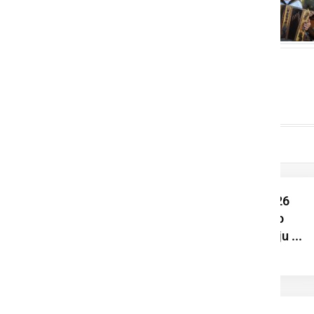
Mini maturanti 2026
zaključili vrtčevsko
obdobje v znamenju ...