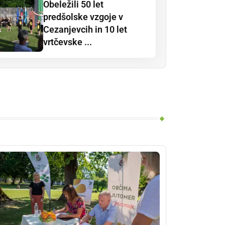
Obeležili 50 let
predšolske vzgoje v
Cezanjevcih in 10 let
vrtčevske ...