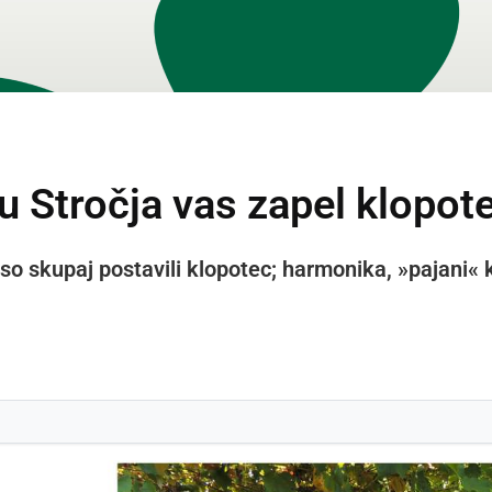
u Stročja vas zapel klopot
 so skupaj postavili klopotec; harmonika, »pajani« 