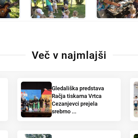
Več v najmlajši
Gledališka predstava
Račja tiskarna Vrtca
Cezanjevci prejela
srebrno ...