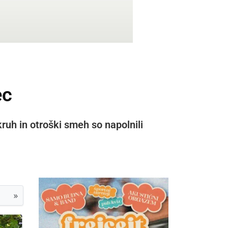
ec
kruh in otroški smeh so napolnili
»