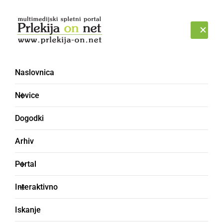
Prijava
SOBOTA, 8. AVGUST 2026
Naslovnica
Novice
Dogodki
Arhiv
KULTURA IN IZOBRAŽEVANJE
Portal
Elektro Maribor podelil
Interaktivno
donacije v Gornji
Iskanje
Radgoni