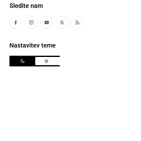
Sledite nam
Donacija v Gornji Radgoni
Nastavitev teme
V petek je Elektro Maribor v Gornji Radgoni podelil
donacije Območnemu združenju Rdečega križa
Gornja Radgona in Župnijski Karitas Gornja Radgona.
Družba s svojo vpetostjo v lokalno okolje že
štirinajsto leto omogoča lažje in boljše življenje
tistim, ki takšno pomoč potrebujejo.
Predsednica uprave Elektro Maribor,
Tatjana
Vogrinec Burgar
je ob dogodku povedala: "
V