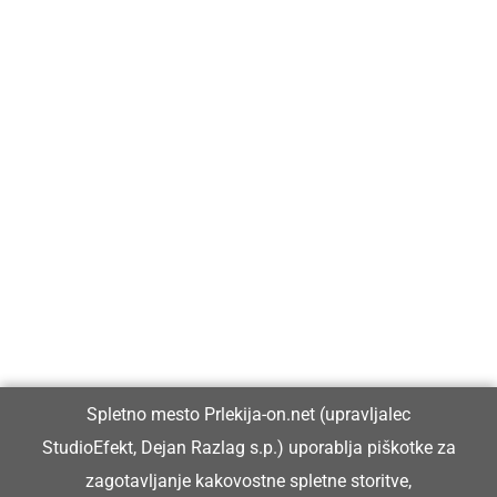
Prlekija-on.net je največji in najbolje obiskan spletni medij v
Prlekiji.
Vpisan je v razvid medijev, ki ga vodi Ministrstvo za kulturo
Republike Slovenije, pod zaporedno številko 1529.
Glavni in odgovorni urednik:
Spletno mesto Prlekija-on.net (upravljalec
Dejan Razlag
StudioEfekt, Dejan Razlag s.p.) uporablja piškotke za
info@prlekija-on.net
zagotavljanje kakovostne spletne storitve,