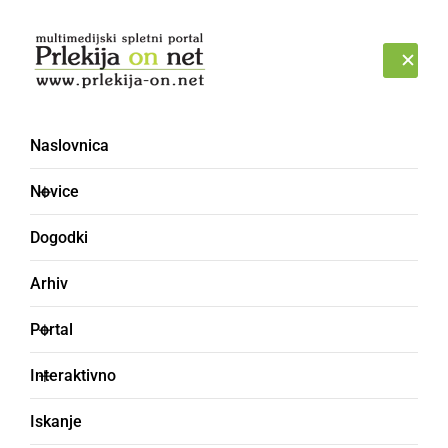
Prijava
PONEDELJEK, 10. AVGUST 2026
Naslovnica
Novice
Dogodki
Arhiv
DRUŽABNO
Portal
Prlečka Mili se je
Interaktivno
poročila na prvi pogled
Iskanje