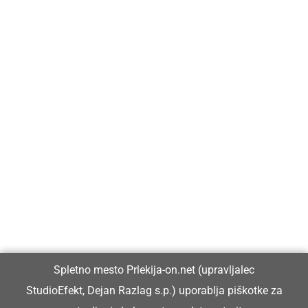
Prlekija-on.net je največji in najbolje obiskan spletni medij v
Prlekiji.
Vpisan je v razvid medijev, ki ga vodi Ministrstvo za kulturo
Republike Slovenije, pod zaporedno številko 1529.
Glavni in odgovorni urednik:
Spletno mesto Prlekija-on.net (upravljalec
Dejan Razlag
StudioEfekt, Dejan Razlag s.p.) uporablja piškotke za
info@prlekija-on.net