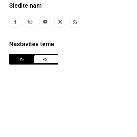
nevestami je tudi 43-letna
Ljudmila Šef - Mili
iz
Sledite nam
Prlekije, ki sicer živi v Nemčiji, po poklicu pa je
medicinska sestra.
"
Ljudmila je predana medicinska sestra in svetovna
Nastavitev teme
popotnica. Je svobodnih nazorov in se zlahka ujame
z ljudmi. Išče aktivnega moškega, ki skrbi zase, ima
lastne hobije in ni pretirano odvisen od nje. Želi si
ekstrovertiranega, čustveno zrelega partnerja, ki zna
pokazati nežnost, a hkrati ohranja pravo mero
odločnosti, in ki je svetovljan, duhovit ter simpatičen
,"
se glasi njena uradna predstavitev.