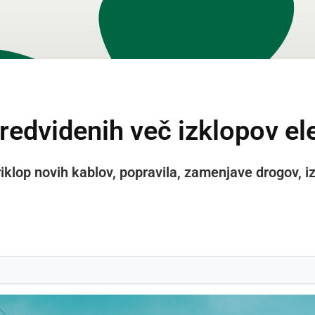
redvidenih več izklopov el
iklop novih kablov, popravila, zamenjave drogov, 