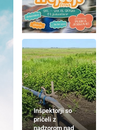
Inšpektorji so
pričeli z
nadzorom nad