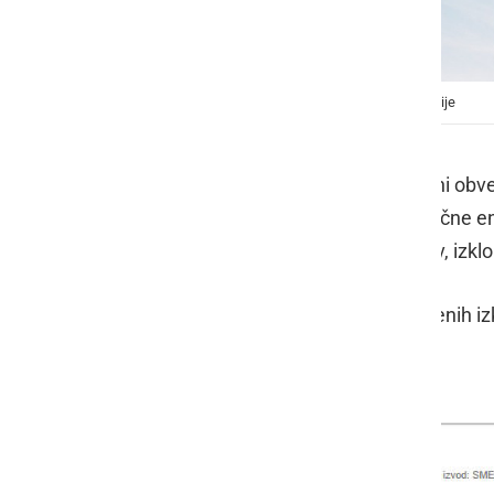
V naslednjih dneh bo več izklopov električne energije
Elektro Maribor na svoji spletni strani ob
Ptuj predvidenih več izklopov električne e
kablov, popravila, zamenjave drogov, izkl
Spodaj objavljamo seznam predvidenih izkl