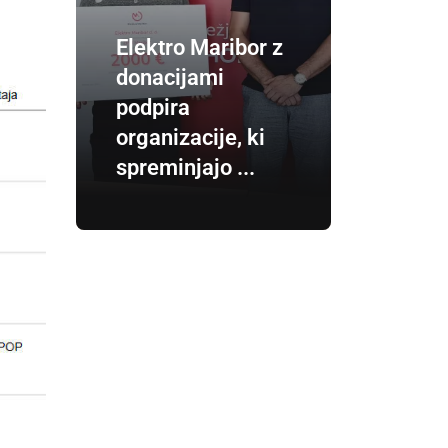
Elektro Maribor z
donacijami
podpira
organizacije, ki
spreminjajo ...