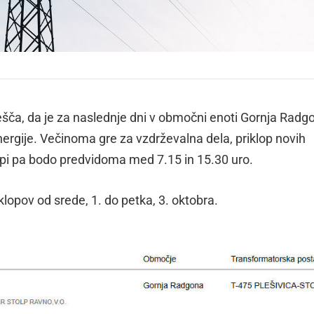
vešča, da je za naslednje dni v območni enoti Gornja Radg
nergije. Večinoma gre za vzdrževalna dela, priklop novih
opi pa bodo predvidoma med 7.15 in 15.30 uro.
opov od srede, 1. do petka, 3. oktobra.