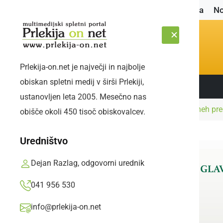
Naslovnica
No
Prlekija-on.net je največji in najbolje
obiskan spletni medij v širši Prlekiji,
Sledite nam:
SOBOTA, 8. AVGUST 2026
ustanovljen leta 2005. Mesečno nas
Naslovnica
Gospodarstvo
V naslednjih dneh pre
obišče okoli 450 tisoč obiskovalcev.
Uredništvo
Dejan Razlag, odgovorni urednik
041 956 530
info@prlekija-on.net