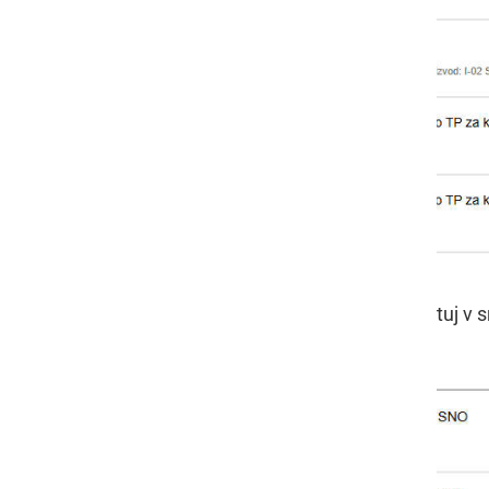
Predvideni izklopi v območni enoti Ptuj v sr