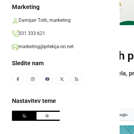
Marketing
Damijan Toth, marketing
031 333 621
GOSPODARSTVO
marketing@prlekija-on.net
V naslednjih dneh p
Sledite nam
Večinoma gre za vzdrževalna dela, pr
in 15.30 uro.
Prlekija-on.net,
torek, 30. september 2025 ob 18:03
Nastavitev teme
Izberite
Prlekijo
kot svoj prednostni vir na Googlu