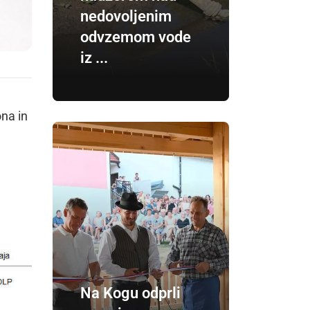
nedovoljenim
odvzemom vode
iz ...
ona in
Na Kogu odprli