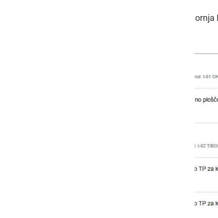
Predvideni izklopi v območni enoti Gornja R