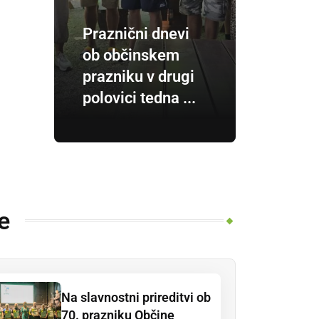
Praznični dnevi
ob občinskem
prazniku v drugi
polovici tedna ...
e
Na slavnostni prireditvi ob
70. prazniku Občine