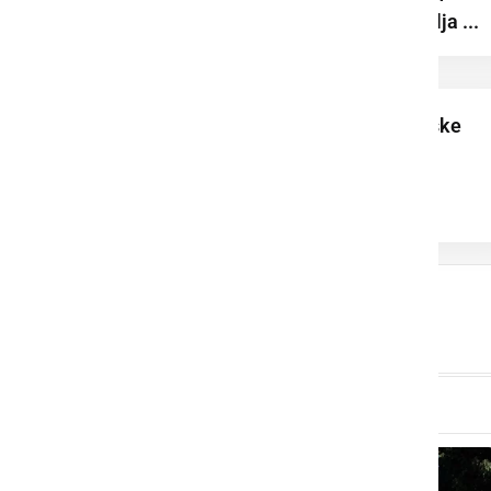
turizmu ter pripravlja ...
Poletne krvodajalske
akcije v Ljutomeru