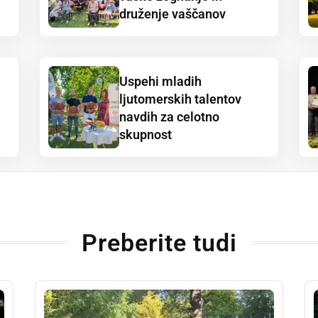
druženje vaščanov
Uspehi mladih
ljutomerskih talentov
navdih za celotno
skupnost
Preberite tudi