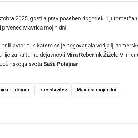
 oktobra 2025, gostila prav poseben dogodek. Ljutomerča
ni prvenec Mavrica mojih dni.
hnili avtorici, s katero se je pogovarjala vodja ljutomersk
nije za kulturne dejavnosti
Mira Rebernik Žižek
. V imen
ca občinskega sveta
Saša Polajnar
.
nica Ljutomer
predstavitev
Mavrica mojih dni
dly