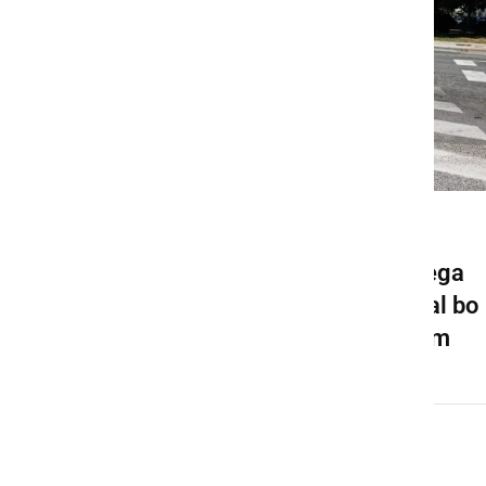
GOSPODARSTVO
Pričela se bo gradnja novega
krožišča v Ljutomeru, veljal bo
spremenjen prometni režim