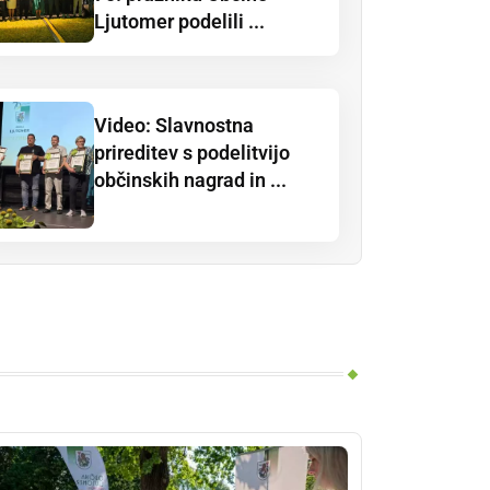
Ljutomer podelili ...
Video: Slavnostna
prireditev s podelitvijo
občinskih nagrad in ...