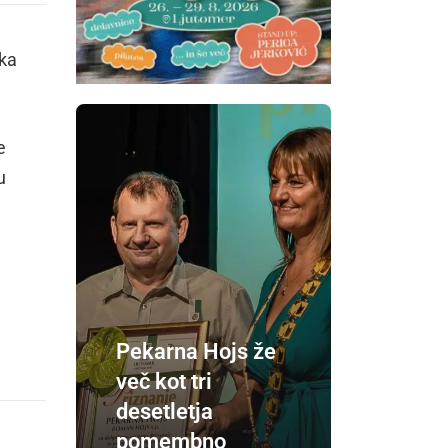
nka
e
u
Pekarna Hojs že
več kot tri
desetletja
pomembno