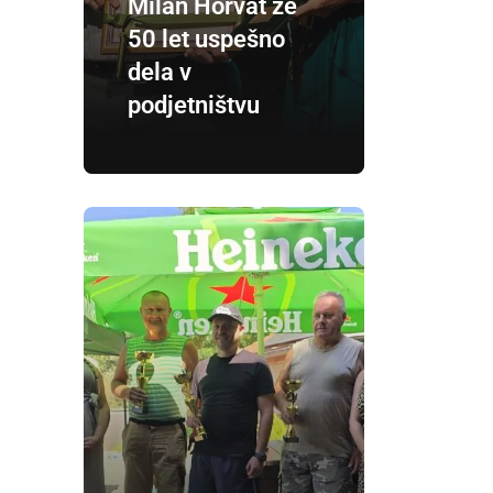
Milan Horvat že
50 let uspešno
dela v
podjetništvu