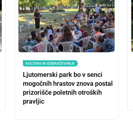
KULTURA IN IZOBRAŽEVANJE
Ljutomerski park bo v senci
mogočnih hrastov znova postal
prizorišče poletnih otroških
pravljic