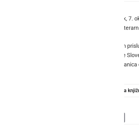
Splošna knjižnica Ljutomer je v torek, 7.
Majda Slavinec
je predstavila svoj literar
Številni obiskovalci so z zanimanjem prislu
izpostave Javnega sklada Republike Slove
lokalne skupnosti se ji je zahvalila člani
Majda Slavinec
knjiga
Splošna knjiž
Deli
Facebook
X
Messenger
WhatsApp
Copy
PrintFrien
Email
Link