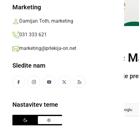
Marketing
Damijan Toth, marketing
031 333 621
KULTURA IN IZOBRAŽEVANJE
marketing@prlekija-on.net
Literarni prvenec M
Sledite nam
Ljutomerčanka Majda Slavinec je preds
Prlekija-on.net,
torek, 14. oktober 2025 ob 10:17
Nastavitev teme
Izberite
Prlekijo
kot svoj prednostni vir na Googlu
Z Majdo se je pogovarjala Mira Rebernik Žižek