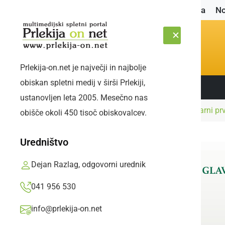
Naslovnica
No
Prlekija-on.net je največji in najbolje
obiskan spletni medij v širši Prlekiji,
Sledite nam:
SOBOTA, 8. AVGUST 2026
ustanovljen leta 2005. Mesečno nas
Naslovnica
Kultura in izobraževanje
Literarni p
obišče okoli 450 tisoč obiskovalcev.
Uredništvo
Dejan Razlag, odgovorni urednik
041 956 530
info@prlekija-on.net