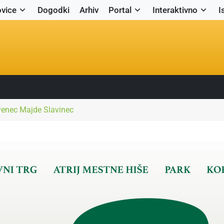
vice
Dogodki
Arhiv
Portal
Interaktivno
I
rvenec Majde Slavinec