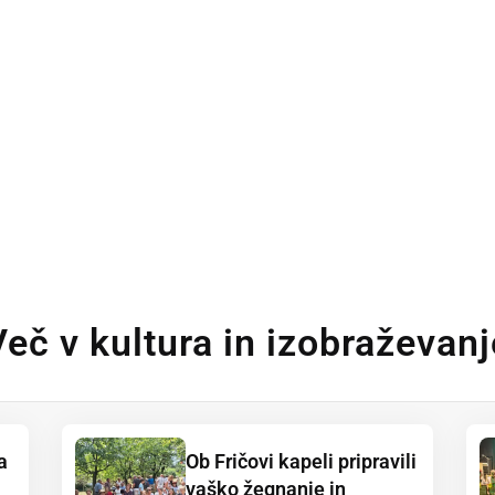
Več v kultura in izobraževanj
a
Ob Fričovi kapeli pripravili
vaško žegnanje in