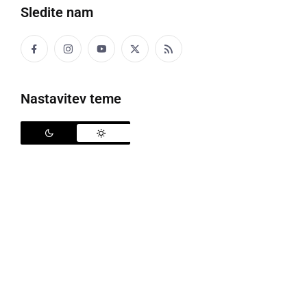
Sledite nam
Jata žerjavov
Nastavitev teme
Jeseni lahko tudi pri nas opazujemo številne ptice, ki
se selijo v toplejše kraje. Ene izmed teh so žerjavi,
katere ponavadi tudi veliko prej slišimo, kot vidimo,
saj so zelo glasni. Te velike jate in njihovo selitev
lahko pri nas opazujemo od oktobra in v prihodnjih
mesecih. Ena izmed takšnih jat je bila na našem
nebu vidna v nedeljo, 2. novembra, okoli 12. ure, ko
je jata preletela Prekmurje in Prlekijo.