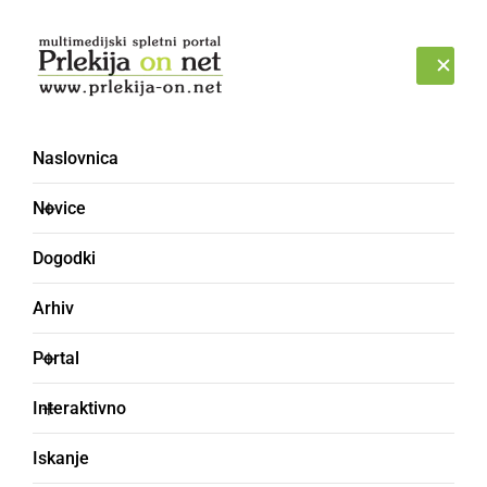
Prijava
ČETRTEK, 6. AVGUST 2026
Naslovnica
Novice
Dogodki
Arhiv
NARAVA
Portal
Na nebu smo ponovno
Interaktivno
lahko opazovali zanimiv
Iskanje
pojav