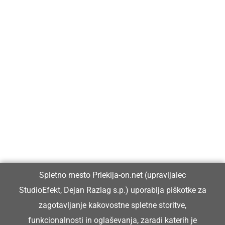
Prlekija-on.net je največji in najbolje obiskan spletni medij v
Prlekiji.
Vpisan je v razvid medijev, ki ga vodi Ministrstvo za kulturo
Republike Slovenije, pod zaporedno številko 1529.
Glavni in odgovorni urednik:
Spletno mesto Prlekija-on.net (upravljalec
Dejan Razlag
StudioEfekt, Dejan Razlag s.p.) uporablja piškotke za
info@prlekija-on.net
zagotavljanje kakovostne spletne storitve,
funkcionalnosti in oglaševanja, zaradi katerih je