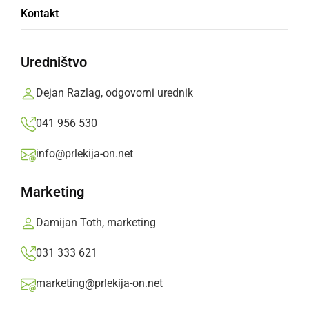
Kontakt
posredovalno vozilo
Uredništvo
Sredstva bodo namenjena izključno za hitro
posredovalno vozilo. Z njim bodo lahko na
Dejan Razlag, odgovorni urednik
teren hitreje odšli tudi gasilci z B-vozniškim
041 956 530
izpitom – v primeru požara ali nesreče.
info@prlekija-on.net
Prlekija-on.net,
torek, 4. november 2025 ob 09:50
Marketing
»
Izberite
Prlekijo
kot svoj prednostni vir na Googlu
Damijan Toth, marketing
031 333 621
Donacija sredstev
marketing@prlekija-on.net