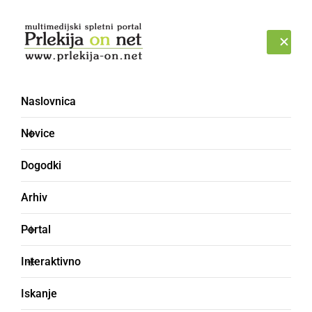
Prijava
SOBOTA, 8. AVGUST 2026
Naslovnica
Novice
Dogodki
Arhiv
KULTURA IN IZOBRAŽEVANJE
Portal
Dober den pri Mali Nedli:
Interaktivno
Gasilci prejeli skoraj 13
Iskanje
tisoč evrov za novo hitro