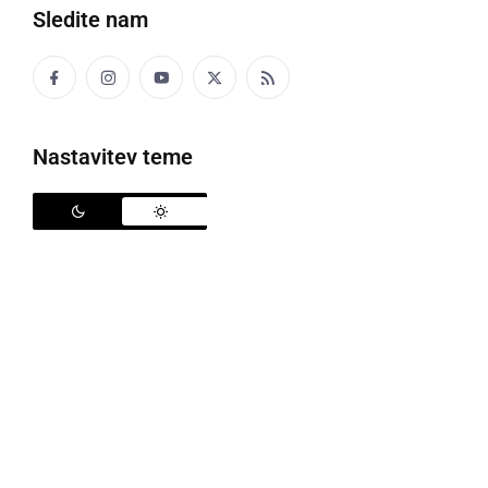
Prireditev
Dober den pri Mali Nedli 2025
se je
Sledite nam
zaključila s slovesno predajo 12.747,99 evrov
Prostovoljnemu gasilskemu društvu Mala Nedelja.
Ob prisotnosti članov Krajevne skupnosti in gostov je
poveljnik
Vito Matjašič
simbolično prevzel zbrana
Nastavitev teme
sredstva.
V imenu PGD Mala Nedelja se je zahvalil vsem za
dobrodelnost in donacije. Sredstva bodo namenjena
izključno za hitro posredovalno vozilo. Z njim bodo
lahko na teren hitreje odšli tudi gasilci z B-vozniškim
izpitom – v primeru požara ali nesreče.
Organizatorji sporočajo: »
Vsem, ki ste kakorkoli
pomagali – VELIK HVALA! Brez vas ne bi šlo
.«