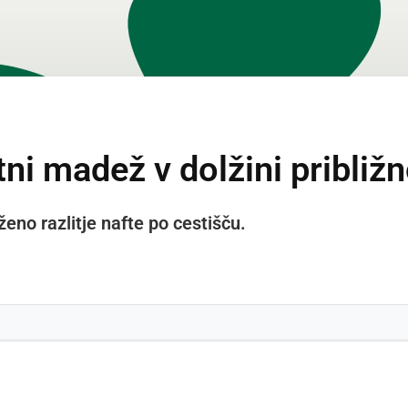
ftni madež v dolžini približ
eno razlitje nafte po cestišču.