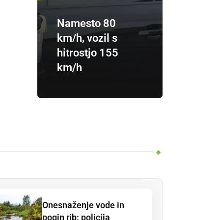
Namesto 80
km/h, vozil s
hitrostjo 155
km/h
Onesnaženje vode in
pogin rib: policija