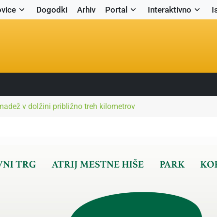
vice
Dogodki
Arhiv
Portal
Interaktivno
I
 madež v dolžini približno treh kilometrov