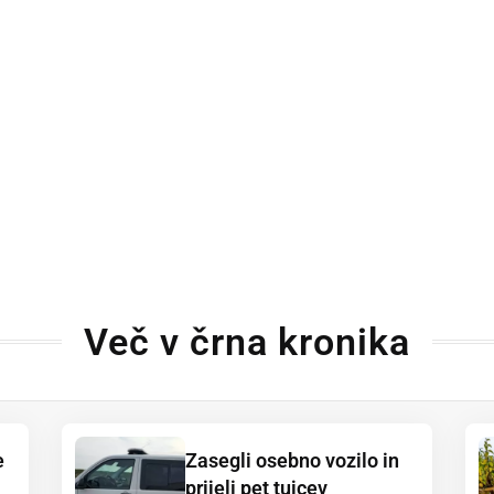
Več v črna kronika
e
Zasegli osebno vozilo in
prijeli pet tujcev