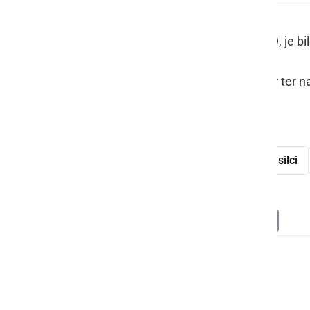
V ponedeljek, 4. novembra, ob 19:39, je bi
Posredovali so gasilci PGD Ljutomer ter naf
oprali cestišče.
naftni madež
onesnaženje
gasilci
Deli
Facebook
X
Messenger
WhatsApp
Copy
PrintFrien
Email
Link