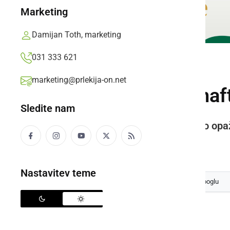
Marketing
Damijan Toth, marketing
031 333 621
ČRNA KRONIKA
marketing@prlekija-on.net
Gasilci počistili na
Sledite nam
Na relaciji Ljutomer–Cven je bilo opaž
Prlekija-on.net,
sreda, 5. november 2025 ob 07:20
Nastavitev teme
Izberite
Prlekijo
kot svoj prednostni vir na Googlu
Gasilci so počistili madež