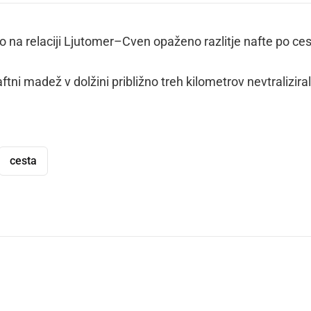
lo na relaciji Ljutomer–Cven opaženo razlitje nafte po ces
tni madež v dolžini približno treh kilometrov nevtralizirali
cesta
dly