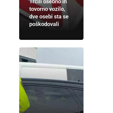
Trčili osebno in
tovorno vozilo,
dve osebi sta se
poškodovali