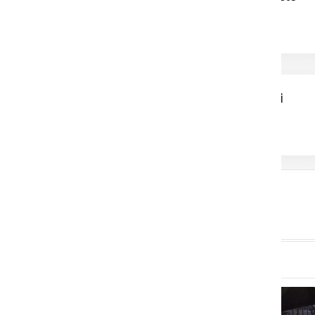
Zagorelo na sončni
elektrarni