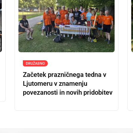
DRUŽABNO
Začetek prazničnega tedna v
Ljutomeru v znamenju
povezanosti in novih pridobitev