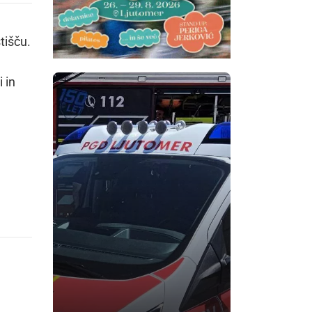
tišču.
 in