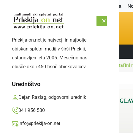
Naslovnica
No
Prlekija-on.net je največji in najbolje
obiskan spletni medij v širši Prlekiji,
Sledite nam:
ČETRTEK, 6. AVGUST 2026
ustanovljen leta 2005. Mesečno nas
Naslovnica
Črna kronika
Gasilci počistili naftni
obišče okoli 450 tisoč obiskovalcev.
Uredništvo
Dejan Razlag, odgovorni urednik
041 956 530
info@prlekija-on.net