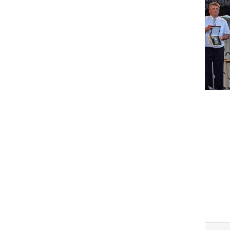
GOSPODARSTVO
Obrtnik leta 2026 je Milan
Horvat