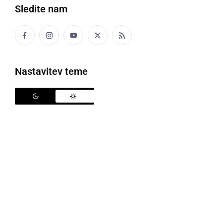
Sledite nam
Nastavitev teme
Kickboxing klub Pomurje na mednarodnem turnirju Kutina Open 2025
V soboto, 8. novembra 2025, je v hrvaški Kutini
potekal že 26. mednarodni turnir »Kutina Open
2025«, na katerem je sodelovalo kar 729
tekmovalcev iz devetih držav – Avstrije, Slovaške,
Madžarske, Bolgarije, Slovenije, Bosne in
Hercegovine, Severne Makedonije, Sierre Leone in