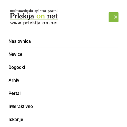
Prijava
NEDELJA, 9. AVGUST 2026
Naslovnica
Novice
Dogodki
Arhiv
ŠPORT
Portal
Člani Kickboxing kluba
Interaktivno
Pomurje uspešno
Iskanje
nastopili na