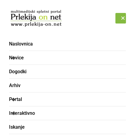
Prijava
PETEK, 7. AVGUST 2026
Naslovnica
Novice
Dogodki
Arhiv
ŠPORT
Portal
Nepozabna izkušnja
Interaktivno
mladih nogometašev iz
Iskanje
Radencev v Kopru