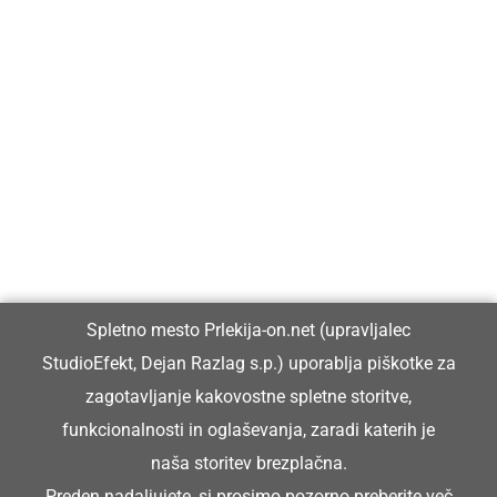
Prlekija-on.net je največji in najbolje obiskan spletni medij v
Prlekiji.
Vpisan je v razvid medijev, ki ga vodi Ministrstvo za kulturo
Republike Slovenije, pod zaporedno številko 1529.
Glavni in odgovorni urednik:
Spletno mesto Prlekija-on.net (upravljalec
Dejan Razlag
StudioEfekt, Dejan Razlag s.p.) uporablja piškotke za
info@prlekija-on.net
zagotavljanje kakovostne spletne storitve,
funkcionalnosti in oglaševanja, zaradi katerih je
naša storitev brezplačna.
Preden nadaljujete, si prosimo pozorno preberite
več