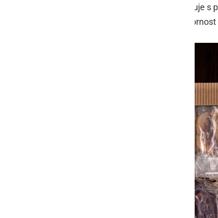
Kmetija BeEko tako že več let sodeluje s po
do okolja. Njihova darila niso le pozornost 