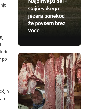
Najplitvejši del
anje
Gajševskega
jezera ponekod
že povsem brez
vode
aj
l
tudi
v po
ečjih
nkam.