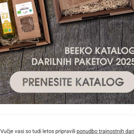
 Vučje vasi so tudi letos pripravili
ponudbo trajnostnih dari