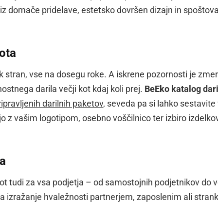
 iz domače pridelave, estetsko dovršen dizajn in spoštov
nota
klik stran, vse na dosegu roke. A iskrene pozornosti je zmer
ostnega darila večji kot kdaj koli prej.
BeEko katalog dari
ripravljenih darilnih paketov
, seveda pa si lahko sestavite 
jo z vašim logotipom, osebno voščilnico ter izbiro izdelko
sa
ot tudi za vsa podjetja – od samostojnih podjetnikov do v
t za izražanje hvaležnosti partnerjem, zaposlenim ali stra