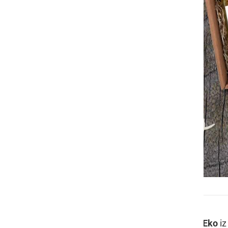
BeEko katalog eko daril 2025
Na prleški
eko kmetiji Paldauf – BeEko
iz