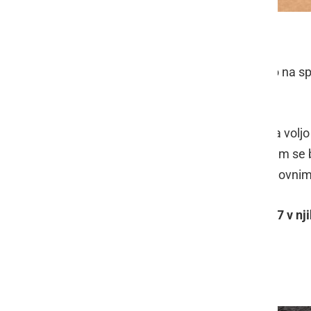
Več informacij in naročila
Katalog daril BeEko 2025
je na voljo na sp
za prenos
)
.
Za več informacij o darilih so vam na volj
številki
051 680 711
(Igor). Z veseljem se b
paket, ki bo polepšal dan vašim poslovnim
Obiščete jih lahko tudi
v Vučji vasi 37 v nj
darilni paket po vaših željah!
Veseli bodo vašega obiska!