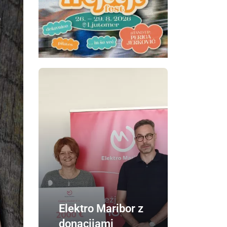
Elektro Maribor z
donacijami