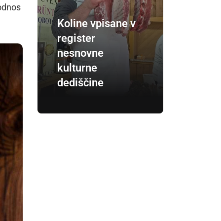
 odnos
Koline vpisane v
register
nesnovne
kulturne
dediščine