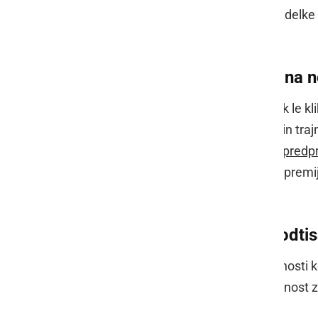
trajen vtis
, ki združuje kakovostne izdelke
do narave.
Trajnost, lokalnost in osebna 
Živimo v času, ko je katerikoli izdelek le 
manj. Zato je učinek premišljenega in trajn
ponuja ravno to -
več kot 30 izvirnih predp
paket po meri. Po želji lahko darila opremi
vašem okusu.
Darila, ki pustijo vtis – ne odti
Darila so primerna za osebne priložnosti k
podjetij – in predstavljajo lepo priložnos