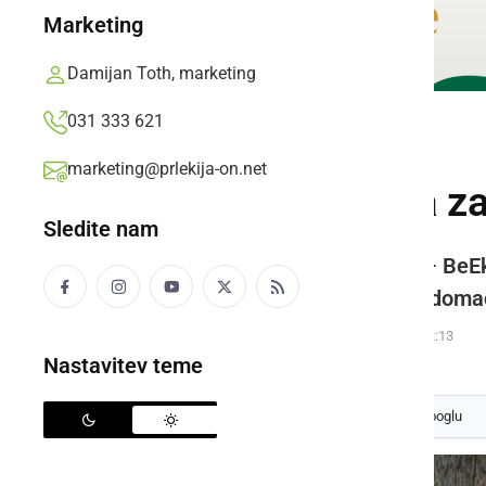
Marketing
Damijan Toth, marketing
031 333 621
GOSPODARSTVO
marketing@prlekija-on.net
Trajnostna darila za
Sledite nam
Na prleški eko kmetiji Paldauf – BeEko 
združuje kakovostne izdelke iz domač
Oglasno sporočilo,
petek, 21. november 2025 ob 12:13
Nastavitev teme
Izberite
Prlekijo
kot svoj prednostni vir na Googlu