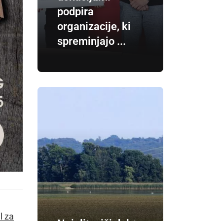
podpira
organizacije, ki
spreminjajo ...
l za