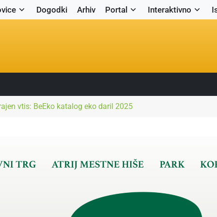
vice
Dogodki
Arhiv
Portal
Interaktivno
I
rajen vtis: BeEko katalog eko daril 2025