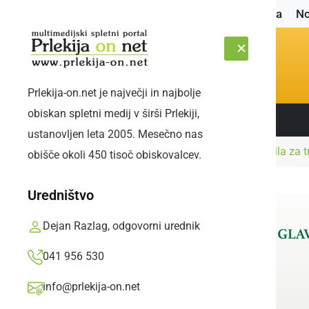
Naslovnica
No
Prlekija-on.net je največji in najbolje
obiskan spletni medij v širši Prlekiji,
Sledite nam:
PETEK, 7. AVGUST 2026
ustanovljen leta 2005. Mesečno nas
Naslovnica
Gospodarstvo
Trajnostna darila za t
obišče okoli 450 tisoč obiskovalcev.
Uredništvo
Dejan Razlag, odgovorni urednik
041 956 530
info@prlekija-on.net