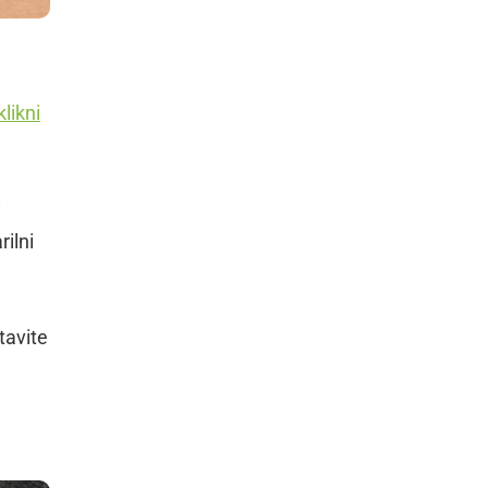
klikni
i
rilni
stavite