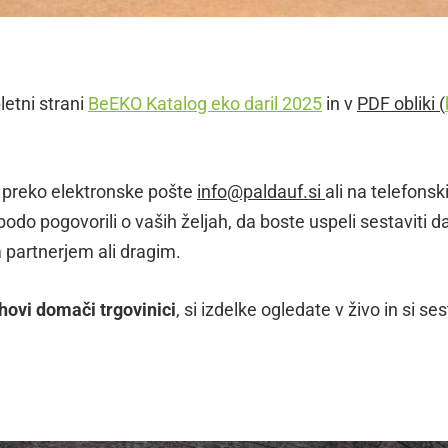
letni strani
BeEKO Katalog eko daril 2025
in v
PDF obliki (
o preko elektronske pošte
info@paldauf.si
ali na telefonsk
odo pogovorili o vaših željah, da boste uspeli sestaviti da
 partnerjem ali dragim.
ihovi domači trgovinici
, si izdelke ogledate v živo in si se