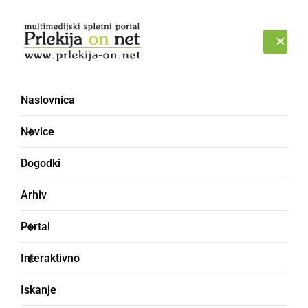
Prijava
SOBOTA, 8. AVGUST 2026
Naslovnica
Novice
Dogodki
Arhiv
DRUŽABNO
Portal
Po Martinov pohod
Interaktivno
Turističnega društva
Iskanje
Pütar na Madžerkin breg