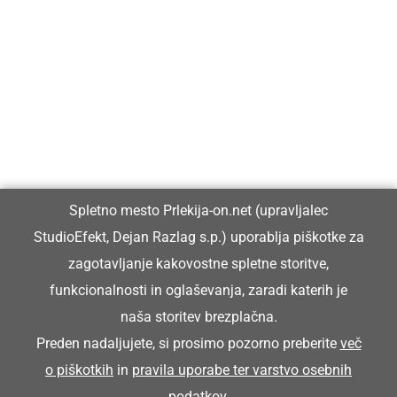
Prlekija-on.net je največji in najbolje obiskan spletni medij v
Prlekiji.
Vpisan je v razvid medijev, ki ga vodi Ministrstvo za kulturo
Republike Slovenije, pod zaporedno številko 1529.
Glavni in odgovorni urednik:
Spletno mesto Prlekija-on.net (upravljalec
Dejan Razlag
StudioEfekt, Dejan Razlag s.p.) uporablja piškotke za
info@prlekija-on.net
zagotavljanje kakovostne spletne storitve,
funkcionalnosti in oglaševanja, zaradi katerih je
naša storitev brezplačna.
Preden nadaljujete, si prosimo pozorno preberite
več
o piškotkih
in
pravila uporabe ter varstvo osebnih
© Prlekija-on.net | 2005 - 2026 | Vse pravice pridržane |
podatkov
.