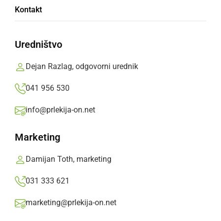
Kontakt
»
Izberite
Prlekijo
kot svoj prednostni vir na Googlu
Uredništvo
Dejan Razlag, odgovorni urednik
041 956 530
info@prlekija-on.net
Marketing
Damijan Toth, marketing
031 333 621
2. krog TTPKL 2006/07
marketing@prlekija-on.net
De
2. krog (1.- 3.12.2006)