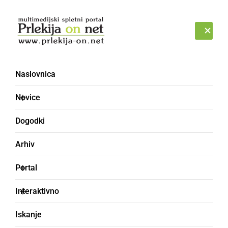
Prijava
PETEK, 7. AVGUST 2026
Naslovnica
Novice
Dogodki
Arhiv
ŠPORT
Portal
2. krog TTPKL 2006/07
Interaktivno
2. krog TTPKL 2006/07
Iskanje
Matevž Jakelj,
sreda, 6. december 2006 ob 11:11