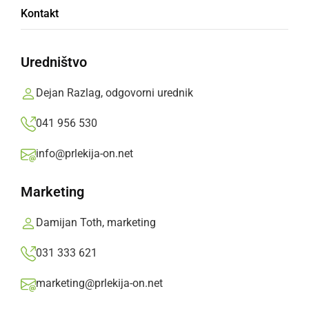
Kontakt
Dogodek je povezal učence, starše in
zaposlene v toplem decembrskem vzdušju.
Uredništvo
Prlekija-on.net,
četrtek, 4. december 2025 ob 17:49
Dejan Razlag, odgovorni urednik
041 956 530
»
Izberite
Prlekijo
kot svoj prednostni vir na Googlu
info@prlekija-on.net
Marketing
Damijan Toth, marketing
031 333 621
marketing@prlekija-on.net