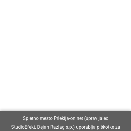
Prlekija-on.net je največji in najbolje obiskan spletni medij v
Prlekiji.
Vpisan je v razvid medijev, ki ga vodi Ministrstvo za kulturo
Republike Slovenije, pod zaporedno številko 1529.
Glavni in odgovorni urednik:
Spletno mesto Prlekija-on.net (upravljalec
Dejan Razlag
StudioEfekt, Dejan Razlag s.p.) uporablja piškotke za
info@prlekija-on.net