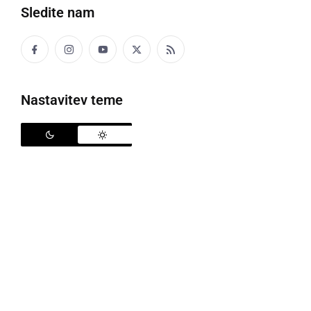
Sledite nam
Prižig lučk na OŠ Ivana Cankarja Ljutomer
Nastavitev teme
Pred
OŠ Ivana Cankarja Ljutomer
je v torek, 2.
decembra 2025, potekal tradicionalni prižig
prazničnih lučk, ki je v praznično dogajanje povezal
učence, starše in zaposlene. Učenki
Hana Vinter
in
Hana Kučan
sta z uvodnimi mislimi zbrane popeljali
v adventni čas, prežet s svetlobo, hvaležnostjo ter
toplino človeške bližine. Občinstvu sta poudarili, da
resnična čarobnost praznikov žari v drobnih trenutkih
povezanosti, ki tkejo občutek skupnosti.