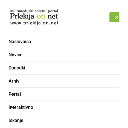
Prijava
ČETRTEK, 6. AVGUST 2026
Naslovnica
Novice
Dogodki
Arhiv
DRUŽABNO
Portal
Pred OŠ Ivana Cankarja
Interaktivno
Ljutomer prižgali
Iskanje
praznične lučke