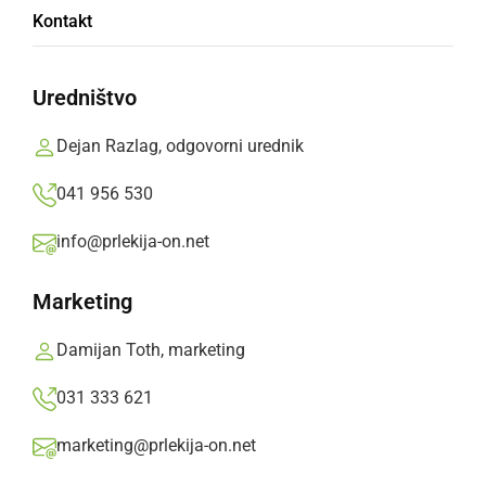
Kontakt
decembru
Uredništvo
Decembrski program bo do konca leta ob
koncih tedna poskrbel za zanimive glasbene
Dejan Razlag, odgovorni urednik
goste in dogajanje.
041 956 530
Oglasno sporočilo,
sreda, 10. december 2025 ob 14:35
info@prlekija-on.net
»
Izberite
Prlekijo
kot svoj prednostni vir na Googlu
Marketing
Damijan Toth, marketing
031 333 621
marketing@prlekija-on.net