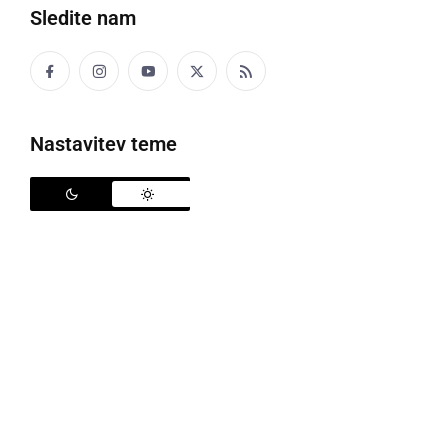
Sledite nam
Nastavitev teme
Veseli december v London by Gaš
V kavarni in klubu
London by Gaš
v Ljutomeru tudi to
leto pripravljajo pester decembrski program, ki bo do
konca leta ob koncih tedna poskrbel za zanimive
glasbene goste in dogajanje. Že minuli petek, 5.
decembra, so za techno ritme poskrbeli
BLAZKOB
,
ALN
,
MANDARINA
,
OMNIUS
in
NICHOLAS
.
Ta konec tedna, v soboto, 13. decembra sledi