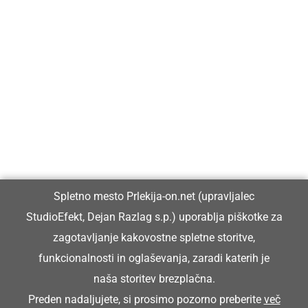
Prlekija-on.net je največji in najbolje obiskan spletni medij v
Prlekiji.
Vpisan je v razvid medijev, ki ga vodi Ministrstvo za kulturo
Republike Slovenije, pod zaporedno številko 1529.
Glavni in odgovorni urednik:
Spletno mesto Prlekija-on.net (upravljalec
Dejan Razlag
StudioEfekt, Dejan Razlag s.p.) uporablja piškotke za
info@prlekija-on.net
zagotavljanje kakovostne spletne storitve,
funkcionalnosti in oglaševanja, zaradi katerih je
naša storitev brezplačna.
Preden nadaljujete, si prosimo pozorno preberite
več