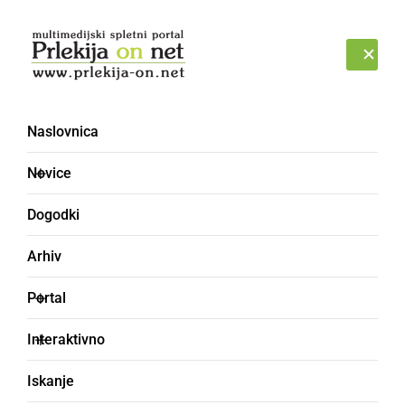
Prijava
PONEDELJEK, 10. AVGUST 2026
Naslovnica
Novice
Dogodki
Arhiv
DRUŽABNO
Portal
V kavarni in klubu
Interaktivno
London by Gaš pester
Iskanje
program v veselem