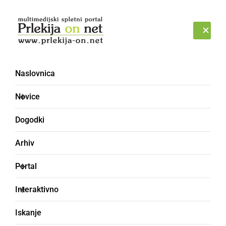
Prijava
SOBOTA, 8. AVGUST 2026
Naslovnica
Novice
Dogodki
Arhiv
ČRNA KRONIKA
Portal
Dopoldan prišlo do
Interaktivno
napada z nožem v
Iskanje
Rakičanu