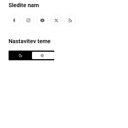
Sledite nam
Napad z nožem v Murski Soboti
Nastavitev teme
V petek dopoldan je po naših neuradnih, a zanesljivih
podatkih, prišlo do napada z nožem na območju
Srednje zdravstvene šole Murska Sobota v
Rakičanu. Napad naj bi izvedel dijak nad dijakinjo in
jo z nožem porezal ter nato zbežal proti dvorcu v
Rakičanu. Storilec in žrtev sta dijaka te šole, napad
pa se je po neuradnih informacijah zgodil na šolskem
hodniku.