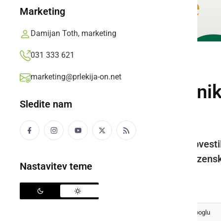
Marketing
Damijan Toth, marketing
031 333 621
ČRNA KRONIKA
marketing@prlekija-on.net
Preiskovalni sodni
Sledite nam
pripor
Policija nadaljuje z zbiranjem obves
podano poročilo v dopolnitev kazensk
Nastavitev teme
Prlekija-on.net,
nedelja, 11. januar 2026 ob 12:34
Izberite
Prlekijo
kot svoj prednostni vir na Googlu