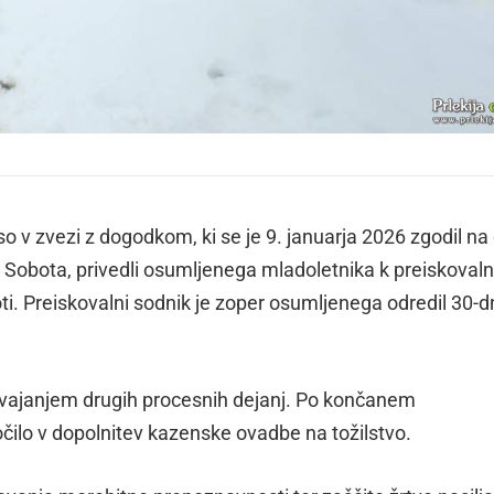
so v zvezi z dogodkom, ki se je 9. januarja 2026 zgodil na 
 Sobota, privedli osumljenega mladoletnika k preiskova
i. Preiskovalni sodnik je zoper osumljenega odredil 30-d
 izvajanjem drugih procesnih dejanj. Po končanem
lo v dopolnitev kazenske ovadbe na tožilstvo.