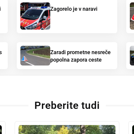
i
Zagorelo je v naravi
s
Zaradi prometne nesreče
popolna zapora ceste
Preberite tudi