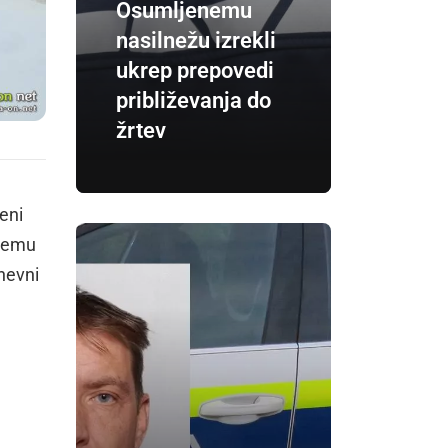
Osumljenemu
nasilnežu izrekli
ukrep prepovedi
približevanja do
žrtev
eni
lnemu
nevni