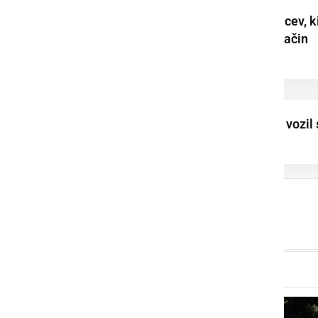
Prijeli šestnajst tujcev, k
so na nedovoljen način
vstopili v našo ...
Namesto 80 km/h, vozil 
hitrostjo 155 km/h