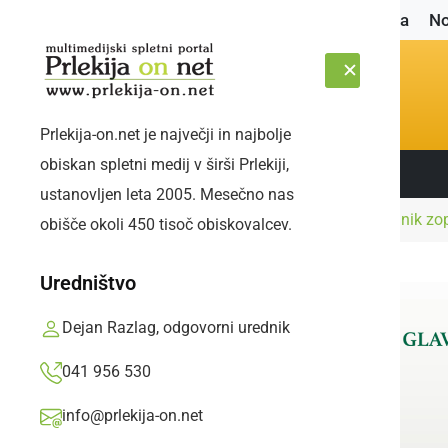
Naslovnica
No
Prlekija-on.net je največji in najbolje
obiskan spletni medij v širši Prlekiji,
Sledite nam:
SOBOTA, 8. AVGUST 2026
ustanovljen leta 2005. Mesečno nas
Naslovnica
Črna kronika
Preiskovalni sodnik zo
obišče okoli 450 tisoč obiskovalcev.
Uredništvo
Dejan Razlag, odgovorni urednik
041 956 530
info@prlekija-on.net