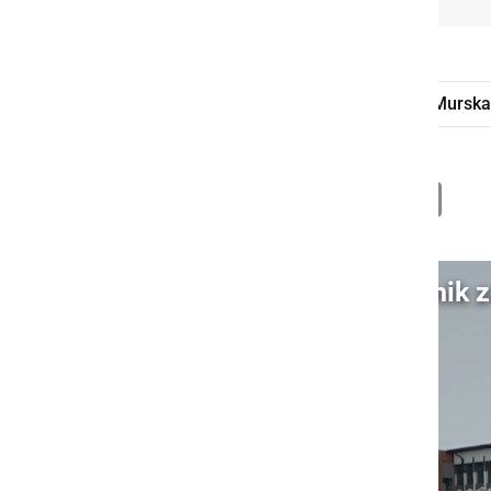
pripor
Srednja zdravstvena šola Mursk
Deli
Facebook
X
Messenger
WhatsApp
Copy
PrintFrien
Email
Link
Video: Preiskovalni sodnik 
S klikom naložite video (lahko uporablja piškotke)