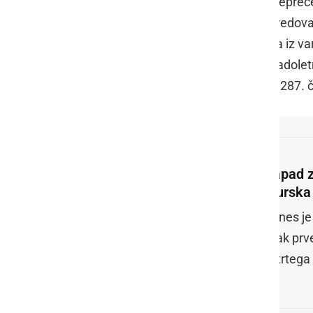
Zaradi varstva osebnih podatkov, prepreče
drugih podrobnosti ne moremo posredovati.
mladoletniki, policija dosledno izhaja iz va
kakršnih koli podatkov o otrocih (mladolet
dejanje kršitve tajnosti postopka po 287.
Napad z
Murska 
Danes je 
dijak prv
četrtega 