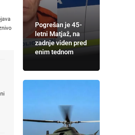
bjava
Pogrešan je 45-
znivo
letni Matjaž, na
zadnje viden pred
enim tednom
ni