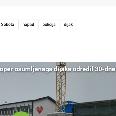
a Sobota
napad
policija
dijak
dly
zoper osumljenega dijaka odredil 30-dne