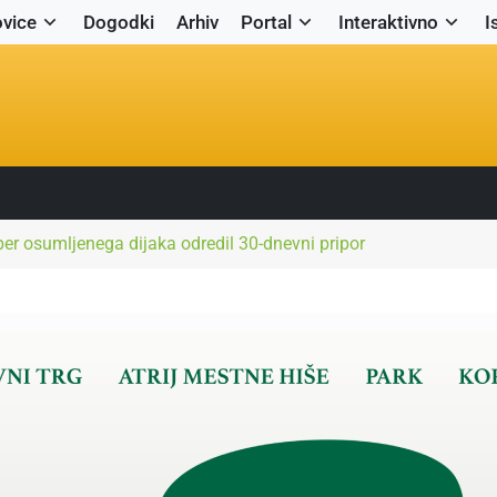
vice
Dogodki
Arhiv
Portal
Interaktivno
I
per osumljenega dijaka odredil 30-dnevni pripor