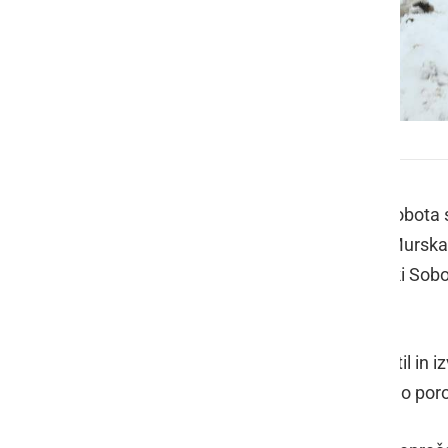
Srednja zdravstvena šola Murska Sobota
Policisti Policijske uprave Murska Sobota 
izmed srednjih šol na območju PU Murska
sodniku Okrožnega sodišča v Murski Sobot
pripor.
Policija nadaljuje z zbiranjem obvestil in
predkazenskem postopku bo podano poroči