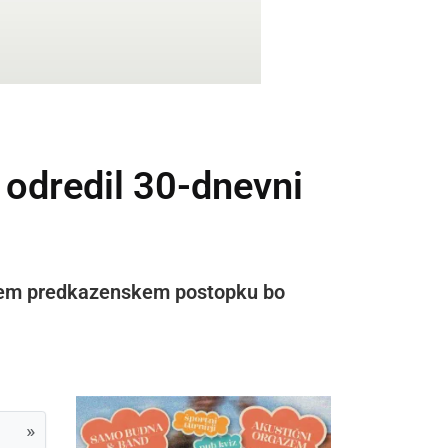
 odredil 30-dnevni
nčanem predkazenskem postopku bo
»