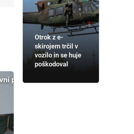
Otrok z e-
skirojem trčil v
vozilo in se huje
poškodoval
vni pripor