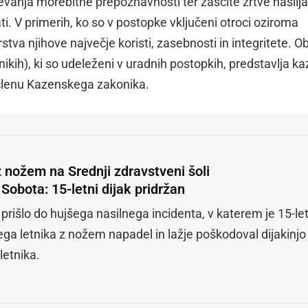
vanja morebitne prepoznavnosti ter zaščite žrtve nasilja
 V primerih, ko so v postopke vključeni otroci oziroma
rstva njihove največje koristi, zasebnosti in integritete. O
nikih), ki so udeleženi v uradnih postopkih, predstavlja ka
 členu Kazenskega zakonika.
 nožem na Srednji zdravstveni šoli
Sobota: 15-letni dijak pridržan
prišlo do hujšega nasilnega incidenta, v katerem je 15-let
ega letnika z nožem napadel in lažje poškodoval dijakinjo
letnika.