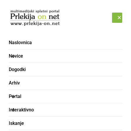
Prijava
SOBOTA, 8. AVGUST 2026
Naslovnica
Novice
Dogodki
Arhiv
GOSPODARSTVO
Portal
Cesta Ljutomer - Ormož
Interaktivno
popolnoma zaprta, v
Iskanje
Pavlovcih zastoj dolg