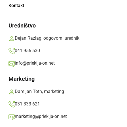
Kontakt
skoraj 5 kilometrov
Uredništvo
Cesta Ljutomer - Ormož je v Ivanjkovcih
popolnoma zaprta zaradi podrtega drevja, na
Dejan Razlag, odgovorni urednik
cesti Pavlovci - Ljutomer je zato zastoj, ki je
041 956 530
trenutno dolg 1 km in 700 m.
info@prlekija-on.net
Prlekija-on.net,
petek, 20. februar 2026 ob 18:52
Marketing
»
Izberite
Prlekijo
kot svoj prednostni vir na Googlu
Damijan Toth, marketing
031 333 621
marketing@prlekija-on.net