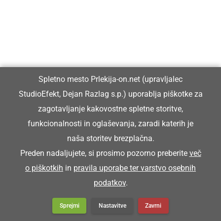
GOSPODARSTVO
Prleška komunala in Občina Ljutomer
skupaj prejeli certifikat »Voda iz pipe«
Spletno mesto Prlekija-on.net (upravljalec
StudioEfekt, Dejan Razlag s.p.) uporablja piškotke za
KULTURA IN IZOBRAŽEVANJE
zagotavljanje kakovostne spletne storitve,
V spomin dr. Radoslavu Razlagu
funkcionalnosti in oglaševanja, zaradi katerih je
naša storitev brezplačna.
Preden nadaljujete, si prosimo pozorno preberite
več
o piškotkih
in
pravila uporabe ter varstvo osebnih
Ne spreglejte
podatkov
.
Sprejmi
Nastavitve
Zavrni