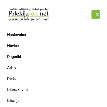
Prijava
ČETRTEK, 6. AVGUST 2026
Naslovnica
Novice
Dogodki
Arhiv
KULTURA IN IZOBRAŽEVANJE
Portal
Godba na pihala
Interaktivno
Središče ob Dravi ob
Iskanje
140-letnici delovanja