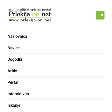
Prijava
SOBOTA, 8. AVGUST 2026
Naslovnica
Novice
Dogodki
Arhiv
GOSPODARSTVO
Portal
Izredni prevozi elis za
Interaktivno
vetrnice se bodo odvijali
Iskanje
vse do julija