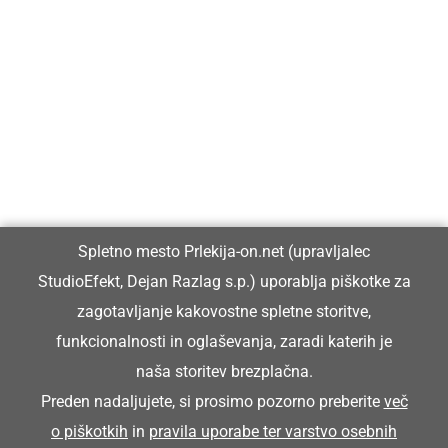
Prlekija-on.net je največji in najbolje obiskan spletni medij v
Prlekiji.
Vpisan je v razvid medijev, ki ga vodi Ministrstvo za kulturo
Republike Slovenije, pod zaporedno številko 1529.
Glavni in odgovorni urednik:
Spletno mesto Prlekija-on.net (upravljalec
Dejan Razlag
StudioEfekt, Dejan Razlag s.p.) uporablja piškotke za
info@prlekija-on.net
zagotavljanje kakovostne spletne storitve,
funkcionalnosti in oglaševanja, zaradi katerih je
naša storitev brezplačna.
Preden nadaljujete, si prosimo pozorno preberite
več
o piškotkih
in
pravila uporabe ter varstvo osebnih