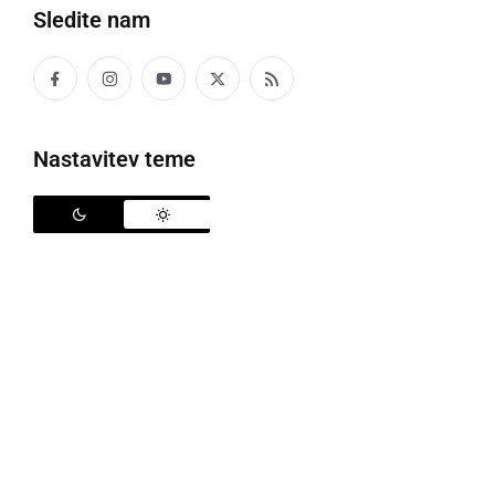
Sledite nam
Elise vetrne elektrarne na počivališču
Nastavitev teme
Počivališče Murska Sobota
je v zgodnjih jutranjih
urah spet postalo začasni postanek za izjemno
dolge tovore, namenjene vetrnim elektrarnam v
Avstriji. 87 metrov dolge elise zaradi svojih dimenzij
potujejo v spremstvu policije in strokovnih ekip, čez
naše kraje pa se premikajo izključno v večernem in
nočnem času, da bi čim manj ovirale promet.
Nocojšnji izredni prevoz bo s počivališča Murska