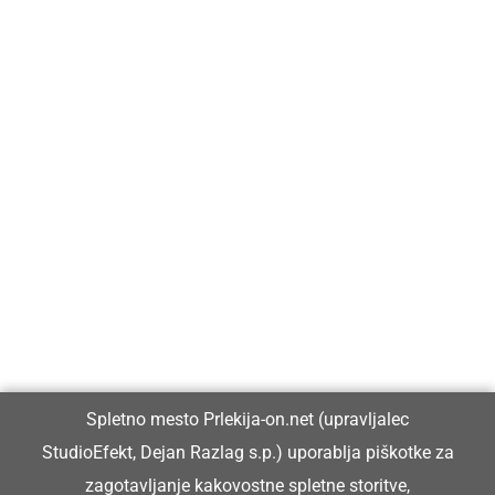
Prlekija-on.net je največji in najbolje obiskan spletni medij v
Prlekiji.
Vpisan je v razvid medijev, ki ga vodi Ministrstvo za kulturo
Republike Slovenije, pod zaporedno številko 1529.
Glavni in odgovorni urednik:
Spletno mesto Prlekija-on.net (upravljalec
Dejan Razlag
StudioEfekt, Dejan Razlag s.p.) uporablja piškotke za
info@prlekija-on.net
zagotavljanje kakovostne spletne storitve,