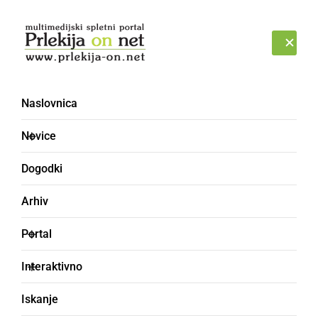
Prijava
PETEK, 7. AVGUST 2026
Naslovnica
Novice
Dogodki
Arhiv
GOSPODARSTVO
Portal
Počitnice na Hrvaškem
Interaktivno
2026: Kje boste za
Iskanje
nastanitev odšteli