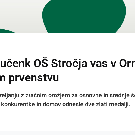
učenk OŠ Stročja vas v Orm
m prvenstvu
eljanju z zračnim orožjem za osnovne in srednje š
 konkurentke in domov odnesle dve zlati medalji.