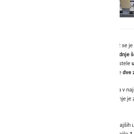
Larisa in Ana sta osvojili naslov državnih prvakinj
V športni dvorani Gimnazije v Ormož se je
zračnim orožjem za osnovne in srednje š
vrstnikov iz celotne države so zablestele
svoje konkurentke in domov odnesle
dve 
Larisa Lebar
je barve šole zastopala v najs
svojo mirnostjo in suverenim streljanje je
državne prvakinje
.
Ana Prša
je nastopila v kategoriji mlajši
konkurenco (93,85) 187 krogov, osvojila
1