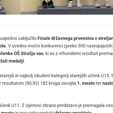
 uspešno zaključilo
Finale državnega prvenstva v streljan
ole
. V izredno močni konkurenci (preko 300 nastopajočih
učenke OŠ Stročja vas
, ki so z vrhunskimi rezultati prem
zlati medalji
.
tarejši in najbolj izkušeni kategorij starejših učenk U15. 
 z rezultatom (90,92) 182 kroga osvojila
1. mesto
ter
nasl
h učenk U11. Z izjemno zbrano predstavo je premagala vso
. mesto
in prav tako postala
državna prvakinja
.