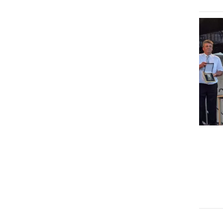
GOSPODARSTVO
Obrtnik leta 2026 je Milan
Horvat