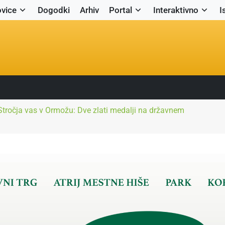
vice
Dogodki
Arhiv
Portal
Interaktivno
I
tročja vas v Ormožu: Dve zlati medalji na državnem