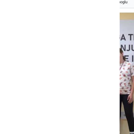
Izberite
Prlekijo
kot svoj prednostni vir na Googlu