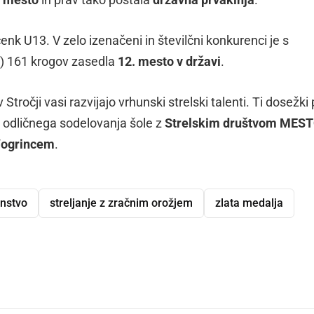
enk U13. V zelo izenačeni in številčni konkurenci je s
) 161 krogov zasedla
12. mesto v državi
.
Stročji vasi razvijajo vrhunski strelski talenti. Ti dosežki
r odličnega sodelovanja šole z
Strelskim društvom MES
Vogrincem
.
nstvo
streljanje z zračnim orožjem
zlata medalja
dly