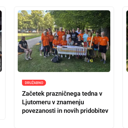
DRUŽABNO
Začetek prazničnega tedna v
Ljutomeru v znamenju
povezanosti in novih pridobitev