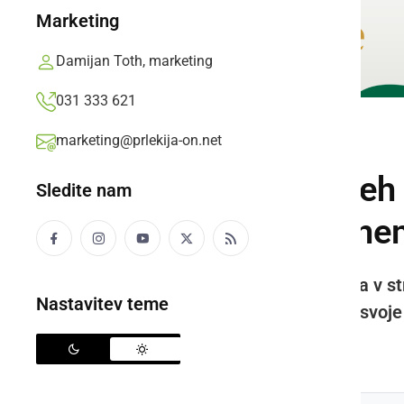
Marketing
Damijan Toth, marketing
031 333 621
marketing@prlekija-on.net
ŠPORT
Zgodovinski uspeh 
Sledite nam
medalji na državne
Na Finalu državnega tekmovanja v str
Nastavitev teme
vrhunskimi rezultati premagale svoje
Prlekija-on.net,
petek, 29. maj 2026 ob 07:44