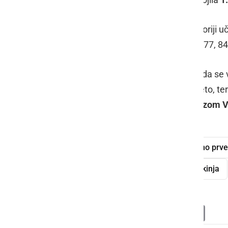
Sara Čulek
pa je tekmovala v kategoriji uč
pogumnim in borbenim nastopom ( 77, 84
Zgoraj navedeni rezultati so dokaz, da se v 
plod zavzetega dela skozi celotna leto, te
Ljutomer
in njihovim trenerjem
Alojzom 
OŠ Stročja vas
učenke
državno prve
SD Mesto Ljutomer
državna prvakinja
Deli
Facebook
X
Messenger
WhatsApp
Copy
PrintFrien
Email
Link