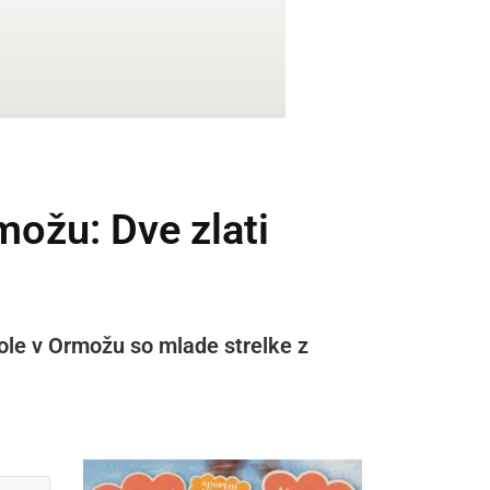
ožu: Dve zlati
ole v Ormožu so mlade strelke z