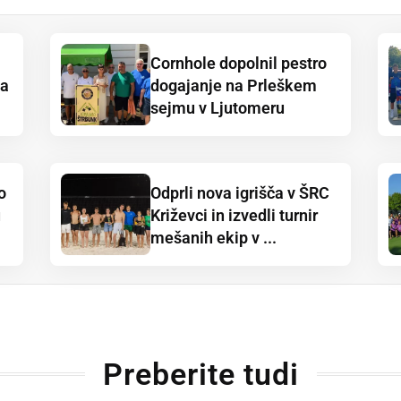
Cornhole dopolnil pestro
ja
dogajanje na Prleškem
sejmu v Ljutomeru
o
Odprli nova igrišča v ŠRC
u
Križevci in izvedli turnir
mešanih ekip v ...
Preberite tudi