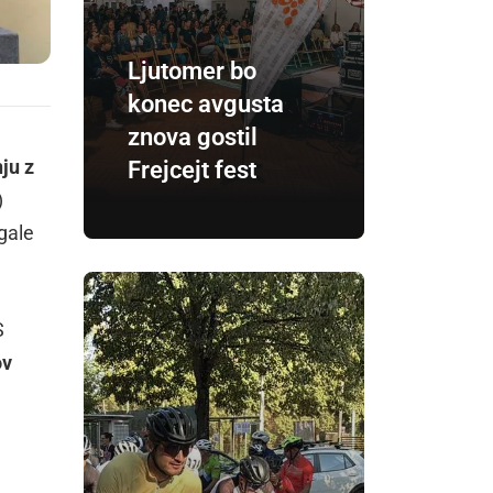
Ljutomer bo
konec avgusta
znova gostil
ju z
Frejcejt fest
)
agale
S
ov