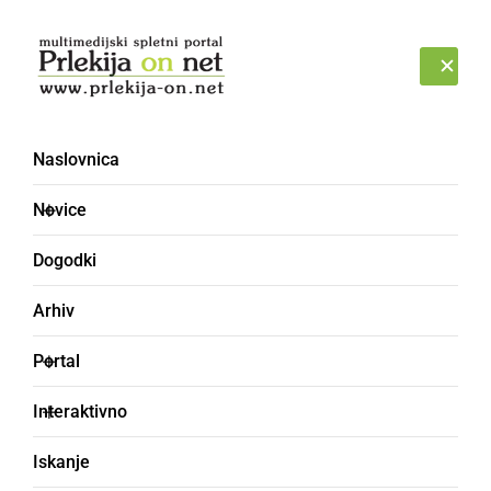
Prijava
SOBOTA, 8. AVGUST 2026
Naslovnica
Novice
Dogodki
Arhiv
KULTURA IN IZOBRAŽEVANJE
Portal
Uspešen Dan lahkega
Interaktivno
branja v Ljutomeru
Iskanje