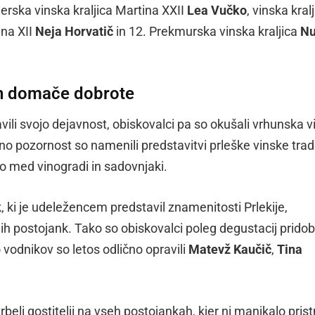
rska vinska kraljica Martina XXII
Lea Vučko
, vinska kral
ina XII
Neja Horvatič
in 12. Prekmurska vinska kraljica
Nu
 in domače dobrote
vili svojo dejavnost, obiskovalci pa so okušali vrhunska v
o pozornost so namenili predstavitvi prleške vinske tradi
jo med vinogradi in sadovnjaki.
 ki je udeležencem predstavil znamenitosti Prlekije,
 postojank. Tako so obiskovalci poleg degustacij pridobil
o vodnikov so letos odlično opravili
Matevž Kaučič
,
Tina
rbeli gostitelji na vseh postojankah, kjer ni manjkalo pris