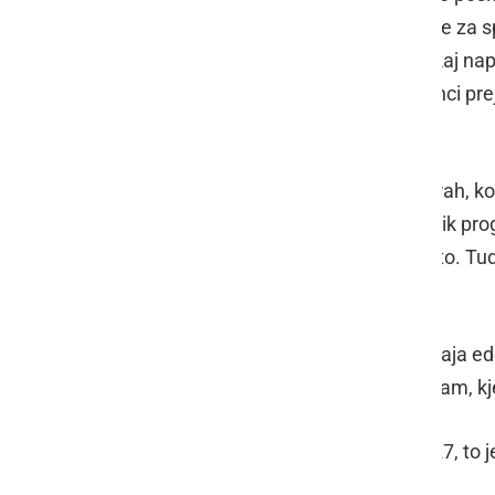
prleškega gostoljubja. Med drugim je za s
Vesenjak
,
Peter Kirič
je recitiral nekaj na
vina. V okviru programa so udeleženci preje
ponudbo.
Dogodek se je zaključil v večernih urah, ko
pohvalili odlično organizacijo, raznolik prog
Vinobusa udeležijo tudi prihodnje leto. Tud
Slovenije in tujine.
Vinobus je tudi letos dokazal, da ostaja ede
kjer lahko obiskovalci vina okušajo tam, kj
Znan je tudi že datum Vinobusa 2027, to je 