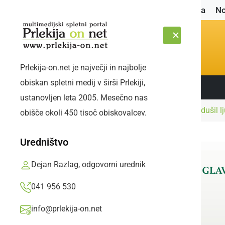
Naslovnica
No
Prlekija-on.net je največji in najbolje
obiskan spletni medij v širši Prlekiji,
Sledite nam:
ČETRTEK, 6. AVGUST 2026
ustanovljen leta 2005. Mesečno nas
Naslovnica
Družabno
Vinobus znova navdušil ljub
obišče okoli 450 tisoč obiskovalcev.
Uredništvo
Dejan Razlag, odgovorni urednik
041 956 530
info@prlekija-on.net