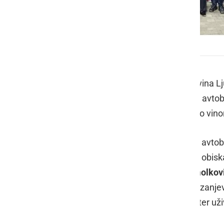
Vinobus 2026
Društvo vinogradnikov in ljubiteljev vina L
tradicionalni dogodek
Vinobus
. Trije avto
podali na nepozabno popotovanje po vinorod
Udeleženci so se ob 12. uri zbrali na avtob
slikovitih prleških cestah. Na poti so obisk
Družinsko kmetijo Altum – vina Smolkov
Vinogradništvo družina Novak
v Cezanjev
Gostišču Zvezda
na toplem obroku ter uživ