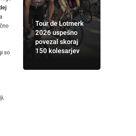
dej
ja
Tour de Lotmerk
ično
2026 uspešno
povezal skoraj
150 kolesarjev
gi so
i,