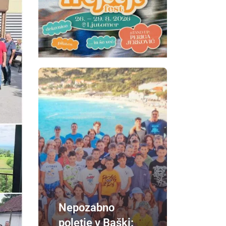
Nepozabno
poletje v Baški: