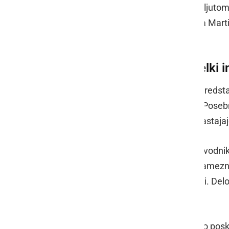
Družbo so udeležencem delale tudi ljutome
Društva vinogradnikov Mala Nedelja Mart
Horvat
.
Vrhunska vina, lokalni izdelki
Pri vsakem ponudniku so gostitelji predsta
lokalne izdelke in domače dobrote. Posebn
lokalne kulinarike ter zgodbam, ki nastaja
Na vsakem avtobusu je bil prisoten vodnik,
zgodovino krajev in posebnosti posameznih
številne zanimive informacije o regiji. Del
Pregrad
in
Mira Rebernik Žižek
.
Za dobro voljo in prijetno druženje so posk