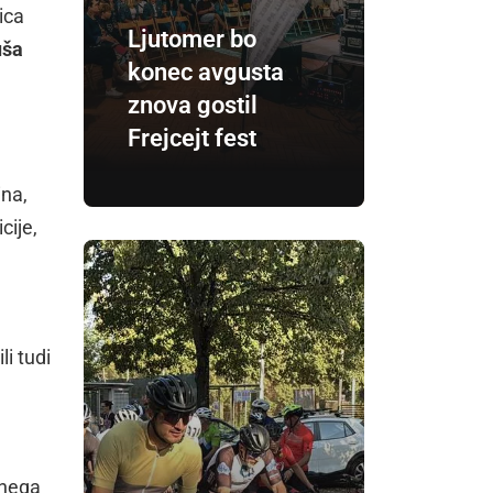
jica
Ljutomer bo
ša
konec avgusta
znova gostil
Frejcejt fest
ina,
cije,
i tudi
tnega