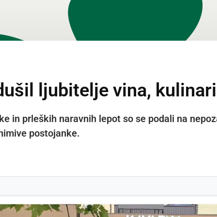
il ljubitelje vina, kulinari
arike in prleških naravnih lepot so se podali na ne
zanimive postojanke.