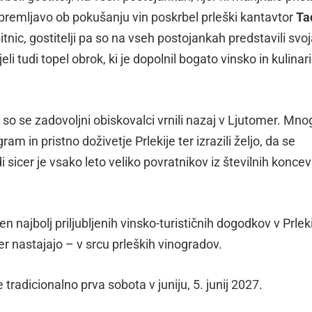
premljavo ob pokušanju vin poskrbel prleški kantavtor
Ta
pitnic, gostitelji pa so na vseh postojankah predstavili svo
li tudi topel obrok, ki je dopolnil bogato vinsko in kulinar
 so se zadovoljni obiskovalci vrnili nazaj v Ljutomer. Mno
ram in pristno doživetje Prlekije ter izrazili željo, da se
i sicer je vsako leto veliko povratnikov iz številnih koncev
n najbolj priljubljenih vinsko-turističnih dogodkov v Prlekij
er nastajajo – v srcu prleških vinogradov.
tradicionalno prva sobota v juniju, 5. junij 2027.