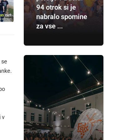
94 otrok si je
nabralo spomine
za vse ...
o se
anke.
 po
i v