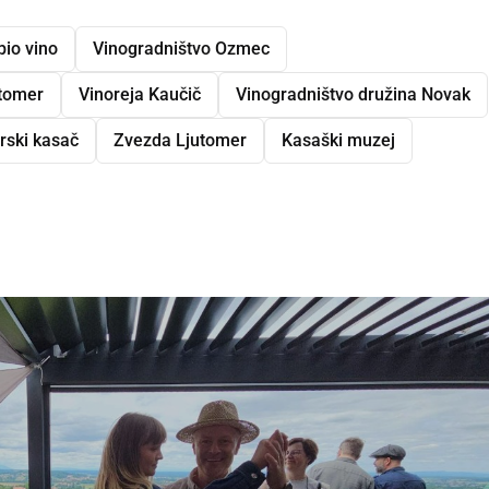
bio vino
Vinogradništvo Ozmec
utomer
Vinoreja Kaučič
Vinogradništvo družina Novak
rski kasač
Zvezda Ljutomer
Kasaški muzej
dly