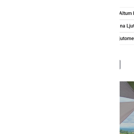
vinobus
degustacije
vino
Altum 
Društvo vinogradnikov in prijateljev vina Lj
Eko sadjarstvo Trstenjak
Muzej Ljutome
Deli
Facebook
X
Messenger
WhatsApp
Copy
PrintFrien
Email
Link
Video: Vinobus 2026
S klikom naložite video (lahko uporablja piškotke)