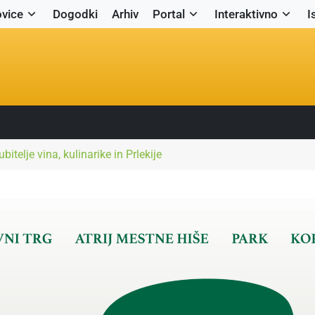
vice
Dogodki
Arhiv
Portal
Interaktivno
I
itelje vina, kulinarike in Prlekije