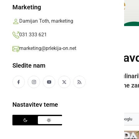
Marketing
Damijan Toth, marketing
031 333 621
DRUŽABNO
marketing@prlekija-on.net
Vinobus znova navduš
Sledite nam
Trije avtobusi ljubiteljev vina, kulin
gričih Prlekije ter obiskali številne 
Prlekija-on.net,
nedelja, 7. junij 2026 ob 14:31
Nastavitev teme
Izberite
Prlekijo
kot svoj prednostni vir na Googlu