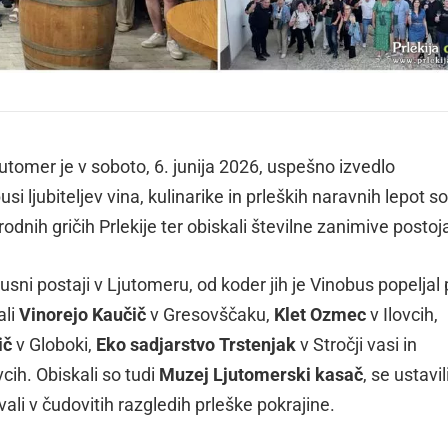
jutomer je v soboto, 6. junija 2026, uspešno izvedlo
busi ljubiteljev vina, kulinarike in prleških naravnih lepot s
nih gričih Prlekije ter obiskali številne zanimive postoj
usni postaji v Ljutomeru, od koder jih je Vinobus popeljal
ali
Vinorejo Kaučič
v Gresovščaku,
Klet Ozmec
v Ilovcih,
ič
v Globoki,
Eko sadjarstvo Trstenjak
v Stročji vasi in
cih. Obiskali so tudi
Muzej Ljutomerski kasač
, se ustavil
ali v čudovitih razgledih prleške pokrajine.