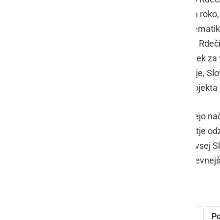
Športno srce za projekt Podajmo jim roko, 
donacije lažje lotilo reševanja problemat
podporo Materinskemu domu Celje, Rdeči k
društvo za cerebralno paralizo Sonček za 
uporabnikov ter socialno vključevanje, Sl
in dobrobit živali Muri za izvedbo projekt
V Lidlu Slovenija vseskozi uresničujejo na
program donacij, s katerim se podjetje odz
so podprli več kot 80 organizacij po vsej 
kot dva milijona evrov; med najodmevnej
plastenke in podpora roza oktobru.
OŠ Stanka Vraza Ormož
donacija
Po