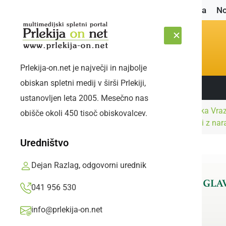
Naslovnica
No
Prlekija-on.net je največji in najbolje
obiskan spletni medij v širši Prlekiji,
Sledite nam:
SOBOTA, 8. AVGUST 2026
ustanovljen leta 2005. Mesečno nas
Kultura in
OŠ Stanka Vraz
obišče okoli 450 tisoč obiskovalcev.
Naslovnica
izobraževanje
Povezani z nar
Uredništvo
Dejan Razlag, odgovorni urednik
041 956 530
info@prlekija-on.net