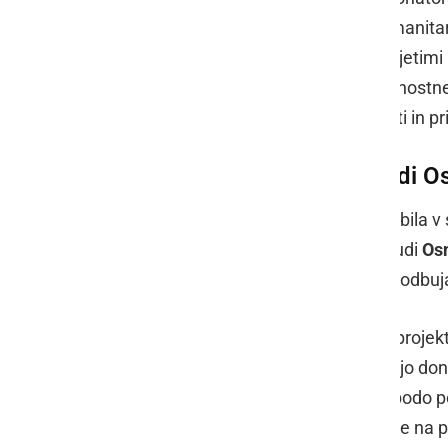
za projekte s področij zdravja in humanitar
odpadne hrane. Podjetje je med prejetimi iz
prizadevanji za doseganje ciljev trajnostn
odziva na družbene izzive sedanjosti in pr
Med prejemniki donacij tudi 
Sredstva v okviru omenjenega povabila v s
desetim organizacijam, med njimi tudi
Os
osnovnošolsko izobraževanje ter spodbuja
Šola
bo donacijo namenila
razvoju projek
uredili učilnico na prostem, s pomočjo don
boljše pogoje za delo. Med drugim bodo pos
površino in razširili dostop do učilnice n