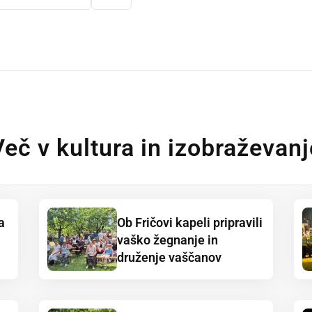
dly
Več v kultura in izobraževanj
a
Ob Fričovi kapeli pripravili
vaško žegnanje in
druženje vaščanov