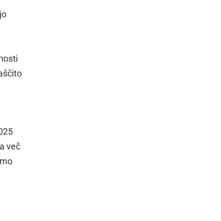
jo
nosti
aščito
2025
la več
ramo