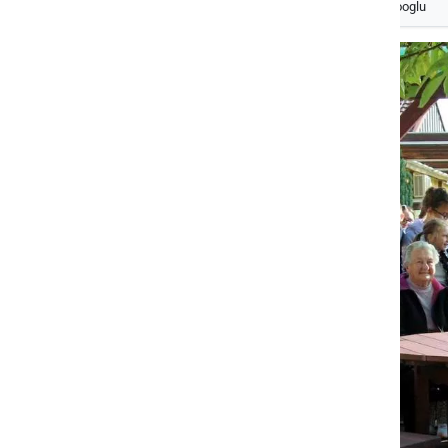
Izberite
Prlekijo
kot svoj prednostni vir na Googlu