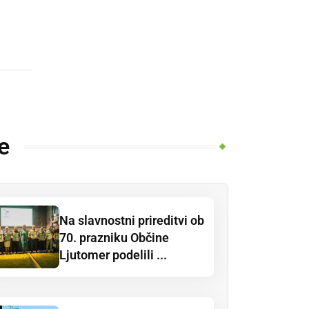
e
Na slavnostni prireditvi ob
70. prazniku Občine
Ljutomer podelili ...