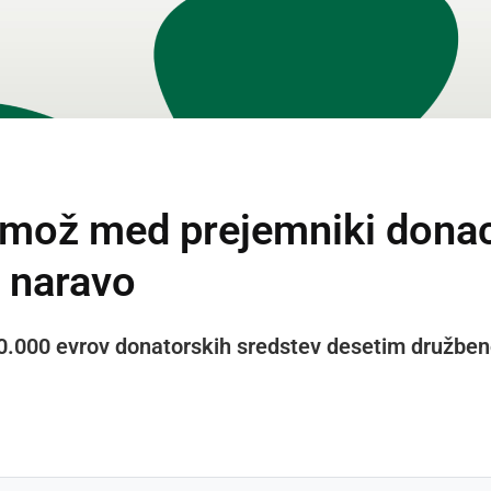
mož med prejemniki donaci
z naravo
50.000 evrov donatorskih sredstev desetim družben