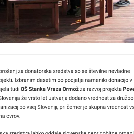
i prošenj za donatorska sredstva so se številne nevladne
rojekti. Izbranim desetim bo podjetje namenilo donacijo v
jela tudi
OŠ Stanka Vraza Ormož
za razvoj projekta
Pov
lovenija že vrsto let ustvarja dodano vrednost za družbo
rganizacij po vsej Sloveniji, pri čemer je skupna vrednost v
na evrov.
rska sredstva lahko oddale slovenske nepridobitne organi