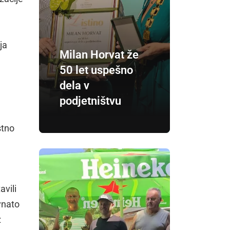
ja
Milan Horvat že
50 let uspešno
dela v
podjetništvu
stno
avili
vnato
z