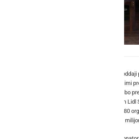
OŠ Stanka Vraza Ormož
Na javno povabilo Lidla Slovenija k oddaj
organizacije odzvale s 119 prijavljenimi p
skupni višini 50.000 evrov. Donacijo bo pre
z naravo
. Z dobrodelnim delovanjem Lidl S
okolje – zgolj lani so podprli več kot 80 o
Lidlovih donacij znašala več kot dva milijo
Na Lidlovo povabilo so prošnjo za donato