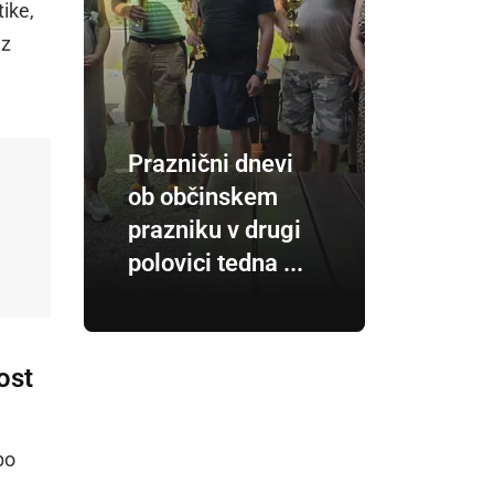
ike,
 z
Praznični dnevi
ob občinskem
prazniku v drugi
polovici tedna ...
ost
bo