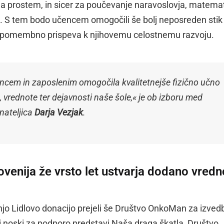
na prostem, in sicer za poučevanje naravoslovja, matemat
je. S tem bodo učencem omogočili še bolj neposreden stik
ki pomembno prispeva k njihovemu celostnemu razvoju.
čencem in zaposlenim omogočila kvalitetnejše fizično učno
o, vrednote ter dejavnosti naše šole,« je ob izboru med
nateljica
Darja Vezjak
.
ovenija že vrsto let ustvarja dodano vredn
o Lidlovo donacijo prejeli še Društvo OnkoMan za izved
či noski za podporo predstavi Naša draga škatla, Društvo