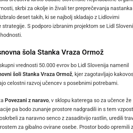
nosti, skrbi za okolje in živali ter preprečevanja nastanka
bralo deset takih, ki se najbolj skladajo z Lidlovimi
e strategije. S podporo izbranim projektom se Lidl Sloveni
ihodnosti.
Osnovna šola Stanka Vraza Ormož
kupni vrednosti 50.000 evrov bo Lidl Slovenija namenil
novni šoli Stanka Vraza Ormož
, kjer zagotavljajo kakovo
jo celostni razvoj učencev s posebnimi potrebami.
ta
Povezani z naravo
, v sklopu katerega so za učence že
acije pa bodo zunanje prostore nadgradili in s tem vzpost
krbeli za naravno senco z zasaditvijo rastlin, uredili tra
a prostem za gibalno ovirane osebe. Prostor bodo opremili 