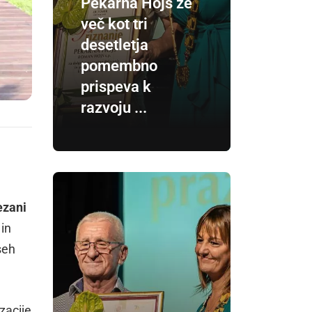
Pekarna Hojs že
več kot tri
desetletja
pomembno
prispeva k
razvoju ...
ezani
 in
seh
zacije