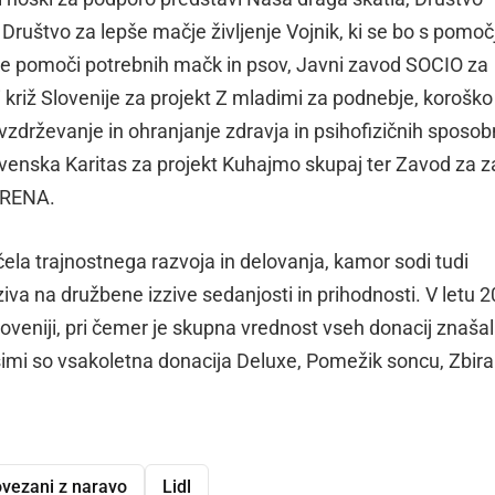
Društvo za lepše mačje življenje Vojnik, ki se bo s pomoč
ike pomoči potrebnih mačk in psov, Javni zavod SOCIO za
riž Slovenije za projekt Z mladimi za podnebje, koroško
vzdrževanje in ohranjanje zdravja in psihofizičnih sposob
ovenska Karitas za projekt Kuhajmo skupaj ter Zavod za z
a RENA.
čela trajnostnega razvoja in delovanja, kamor sodi tudi
iva na družbene izzive sedanjosti in prihodnosti. V letu 
Sloveniji, pri čemer je skupna vrednost vseh donacij znaša
šimi so vsakoletna donacija Deluxe, Pomežik soncu, Zbi
vezani z naravo
Lidl