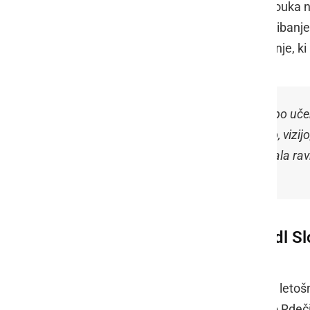
različnimi pripomočki za izvajanje pouka 
za likovno in delovno vzgojo ter za giban
naravo in spodbudili izkustveno učenje, 
»Donacija podjetja Lidl Slovenija bo u
okolje, ki bo podpiralo poslanstvo, vizij
izbranih deset organizacij povedala rav
Z dobrodelnimi projekti Lidl Sl
za družbo in okolje
Poleg OŠ Stanka Vraza Ormož bodo letošnj
projekta Skupaj skozi tišino, Društvo Rde