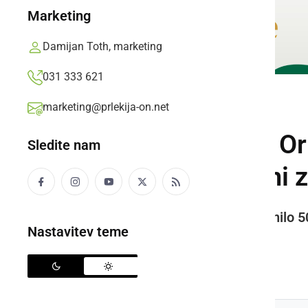
Marketing
Damijan Toth, marketing
031 333 621
marketing@prlekija-on.net
KULTURA IN IZOBRAŽEVANJE
OŠ Stanka Vraza Or
Sledite nam
projekta Povezani 
Podjetje Lidl Slovenija bo namenilo 
Nastavitev teme
izzive sedanjosti in prihodnosti.
Prlekija-on.net,
ponedeljek, 8. junij 2026 ob 14:46