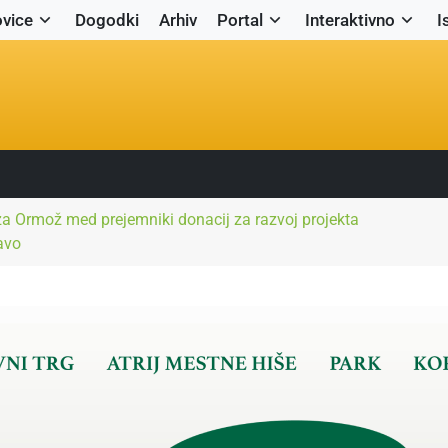
vice
Dogodki
Arhiv
Portal
Interaktivno
I
a Ormož med prejemniki donacij za razvoj projekta
avo