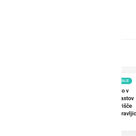
GOSPODARSTVO
Obrtnik leta 2026 je Milan
Horvat
KULTURA IN IZOBRAŽEVANJE
Ljutomerski park bo v
senci mogočnih hrastov
znova postal prizorišče
poletnih otroških pravlji