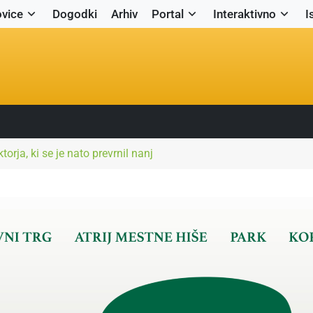
vice
Dogodki
Arhiv
Portal
Interaktivno
I
orja, ki se je nato prevrnil nanj