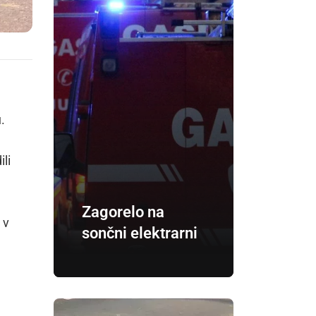
.
li
Zagorelo na
 v
sončni elektrarni