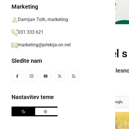
Marketing
Damijan Toth, marketing
031 333 621
ČRNA KRONIKA
marketing@prlekija-on.net
Med vožnjo padel s t
Sledite nam
Traktorist se je v nesreči huje telesno
Prlekija-on.net,
sreda, 10. junij 2026 ob 14:06
Nastavitev teme
Izberite
Prlekijo
kot svoj prednostni vir na Googlu