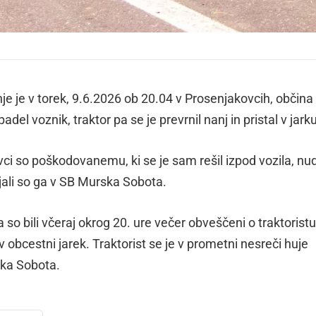
je je v torek, 9.6.2026 ob 20.04 v Prosenjakovcih, občina
el voznik, traktor pa se je prevrnil nanj in pristal v jarku
i so poškodovanemu, ki se je sam rešil izpod vozila, nudi
ali so ga v SB Murska Sobota.
so bili včeraj okrog 20. ure večer obveščeni o traktoristu
 v obcestni jarek. Traktorist se je v prometni nesreči huje
ska Sobota.