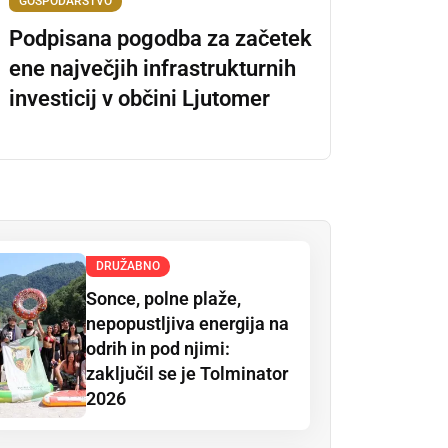
GOSPODARSTVO
Podpisana pogodba za začetek
ene največjih infrastrukturnih
investicij v občini Ljutomer
DRUŽABNO
Sonce, polne plaže,
nepopustljiva energija na
odrih in pod njimi:
zaključil se je Tolminator
2026