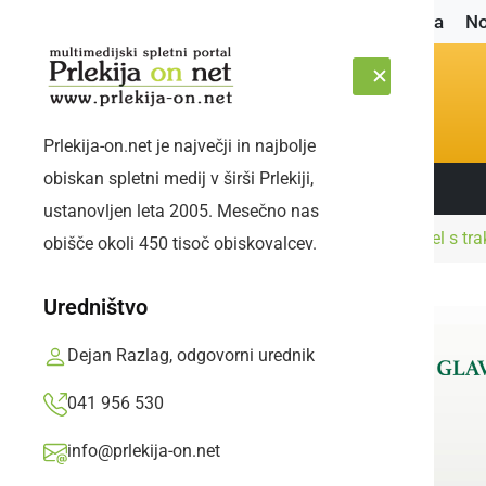
Naslovnica
No
Prlekija-on.net je največji in najbolje
obiskan spletni medij v širši Prlekiji,
Sledite nam:
ČETRTEK, 6. AVGUST 2026
ustanovljen leta 2005. Mesečno nas
Naslovnica
Črna kronika
Med vožnjo padel s trakt
obišče okoli 450 tisoč obiskovalcev.
Uredništvo
Dejan Razlag, odgovorni urednik
041 956 530
info@prlekija-on.net