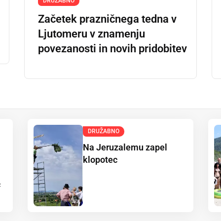
DRUŽABNO
Začetek prazničnega tedna v
Ljutomeru v znamenju
povezanosti in novih pridobitev
DRUŽABNO
Na Jeruzalemu zapel
klopotec
c