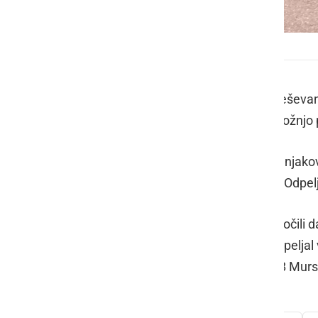
Traktor se je prevrnil
Po poročanju Uprave za zaščito in reševan
Moravske Toplice, s traktorja med vožnjo pad
Gasilci PGD Murska Sobota in Prosenjakovc
pomoč do prihoda reševalcev NMP. Odpelj
Danes so iz PU Murska Sobota sporočili da 
Prosenjakovcih, ki je s traktorjem zapeljal
telesno poškodoval in se zdravi v SB Mur