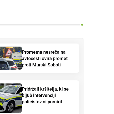
Prometna nesreča na
avtocesti ovira promet
proti Murski Soboti
Pridržali kršitelja, ki se
kljub intervenciji
policistov ni pomiril