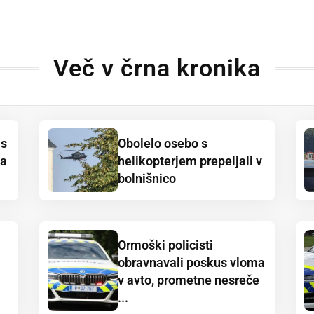
Več v črna kronika
 s
Obolelo osebo s
na
helikopterjem prepeljali v
bolnišnico
Ormoški policisti
obravnavali poskus vloma
v avto, prometne nesreče
...