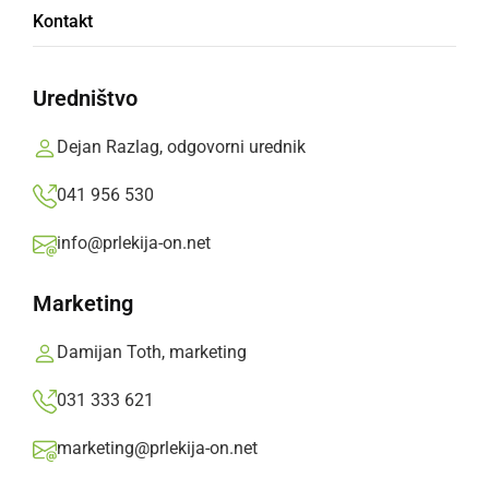
Nekdaj zelo znano ime v nogometu -
Kontakt
Tehnostroj, se poslavlja tudi v Veržeju
Prlekija-on.net,
torek, 10. julij 2012 ob 18:17
Uredništvo
Dejan Razlag, odgovorni urednik
»
Izberite
Prlekijo
kot svoj prednostni vir na Googlu
041 956 530
info@prlekija-on.net
Marketing
Damijan Toth, marketing
031 333 621
marketing@prlekija-on.net