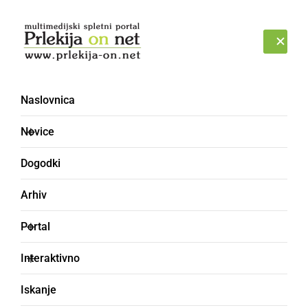
Prijava
SOBOTA, 8. AVGUST 2026
Naslovnica
Novice
Dogodki
Arhiv
ŠPORT
Portal
Skozi zgodovino
Interaktivno
nogometa v Ljutomeru
Iskanje