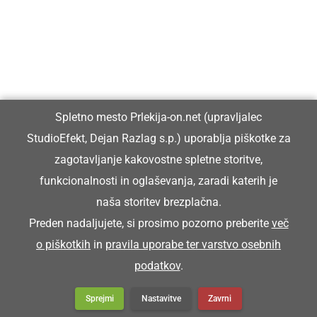
Vpisan je v razvid medijev, ki ga vodi Ministrstvo za kulturo
Republike Slovenije, pod zaporedno številko 1529.
Glavni in odgovorni urednik:
Spletno mesto Prlekija-on.net (upravljalec
Dejan Razlag
StudioEfekt, Dejan Razlag s.p.) uporablja piškotke za
info@prlekija-on.net
zagotavljanje kakovostne spletne storitve,
funkcionalnosti in oglaševanja, zaradi katerih je
naša storitev brezplačna.
Preden nadaljujete, si prosimo pozorno preberite
več
o piškotkih
in
pravila uporabe ter varstvo osebnih
© Prlekija-on.net | 2005 - 2026 | Vse pravice pridržane |
podatkov
.
info@prlekija-on.net
Splošni pogoji
•
Izjava o zasebnosti
•
Piškotki
Oglaševanje
Sprejmi
Nastavitve
Zavrni