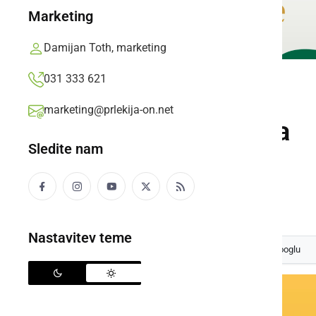
Marketing
Damijan Toth, marketing
031 333 621
GOSPODARSTVO
marketing@prlekija-on.net
Prlekija pokrajina
Sledite nam
Pokrajine
Prlekija-on.net,
petek, 30. marec 2007 ob 11:35
Nastavitev teme
Izberite
Prlekijo
kot svoj prednostni vir na Googlu