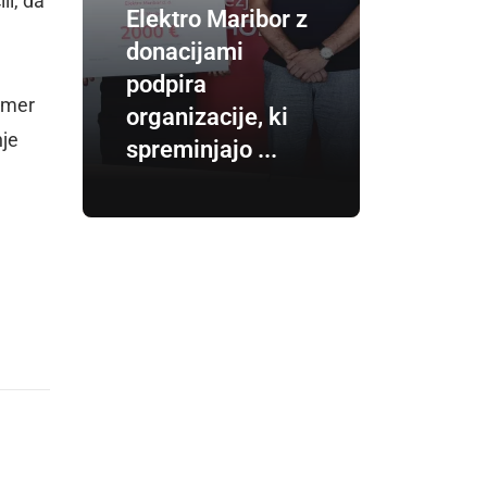
li, da
Elektro Maribor z
donacijami
podpira
rimer
organizacije, ki
nje
spreminjajo ...