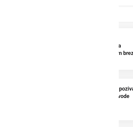
Najplitvejši del
Gajševskega jezera
ponekod že povsem bre
vode
Prleška komunala poziv
k varčni rabi pitne vode