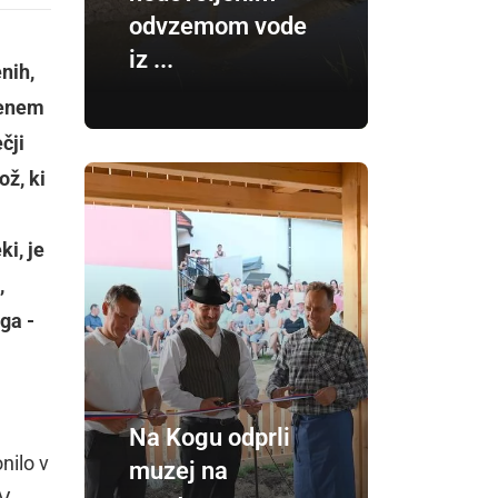
odvzemom vode
iz ...
nih,
ljenem
čji
ž, ki
ki, je
,
ga -
Na Kogu odprli
nilo v
muzej na