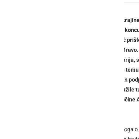
Predlog razdelitve Slovenije na pokrajine 
že zdaj je jasno, da vsi pogajalci na konc
predlogu vladne koalicije bi namreč prišlo 
del območja med rekama Muro in Dravo. 
so že od nekdaj del prleškega teritorija, 
projekti na neizprosnem trgu. Kljub temu d
bil med temi občinami dogovorjen in po
kateremu so se pred kratkim pridružile t
del tega projekta so namreč tudi občine 
V primeru potrditve sedanjega predloga o d