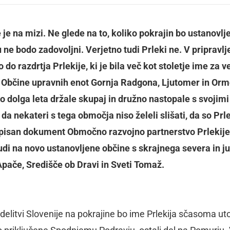
je na mizi. Ne glede na to, koliko pokrajin bo ustanovlje
u ne bodo zadovoljni. Verjetno tudi Prleki ne. V priprav
do razdrtja Prlekije, ki je bila več kot stoletje ime za ve
Občine upravnih enot Gornja Radgona, Ljutomer in Ormo
so dolga leta držale skupaj in družno nastopale s svojimi
a nekateri s tega območja niso želeli slišati, da so Prle
dpisan dokument Območno razvojno partnerstvo Prlekije
udi na novo ustanovljene občine s skrajnega severa in ju
Apače, Središče ob Dravi in Sveti Tomaž.
elitvi Slovenije na pokrajine bo ime Prlekija sčasoma uto