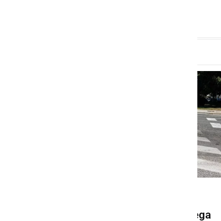
GOSPODARSTVO
Pričela se bo gradnja novega