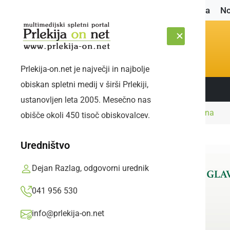
Naslovnica
No
Prlekija-on.net je največji in najbolje
obiskan spletni medij v širši Prlekiji,
Sledite nam:
SOBOTA, 8. AVGUST 2026
ustanovljen leta 2005. Mesečno nas
Naslovnica
Gospodarstvo
Prlekija pokrajina
obišče okoli 450 tisoč obiskovalcev.
Uredništvo
Dejan Razlag, odgovorni urednik
041 956 530
info@prlekija-on.net