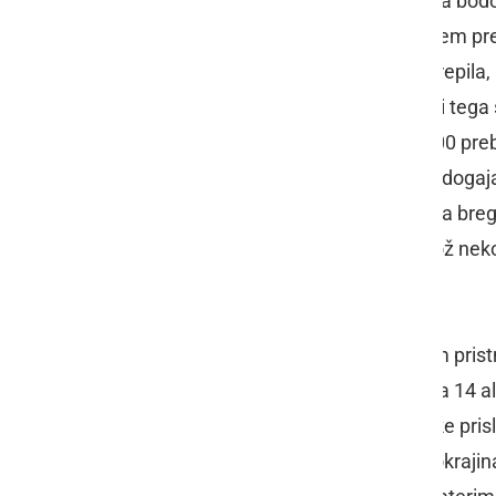
pozabo. Tri občine ormoškega konca bodo 
Ljutomeru se zavedajo, da se bo s tem pr
Pomurske pokrajine, še dodatno okrepila, p
prekmursko prestolnico. Prav zaradi tega
pokrajine Prlekije, ki bi z okrog 57.000 p
desnem bregu Mure pričelo \"nekaj dogajat
bodo zaman. Predel občin z desnega brega M
slišati za Prlekijo, prav tako se Ormož ne
prleškimi občinami.
Velike pokrajine Prlekije, kljub željam pris
vseeno, ali je Slovenija razdeljena na 14 
pa bi pri snovanju pokrajinske politike p
poimenovali Prekmursko-prleška pokrajina, 