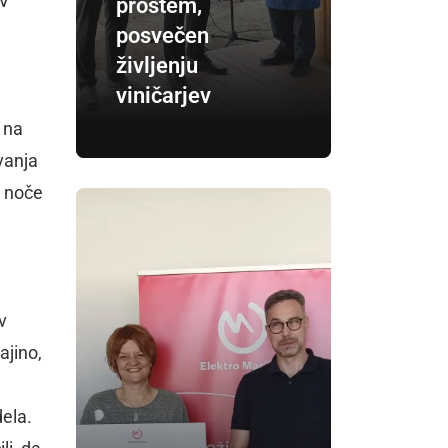
 V
prostem,
e
posvečen
življenju
viničarjev
 na
vanja
j noče
v
ajino,
dela.