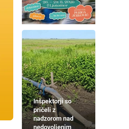
Inšpektorji so
pričeli z
nadzorom nad
nedovoljenim