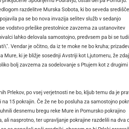
priključene Spodnjemu Podravju, ostali del pa Pomurju.
edlogom razdelitve Murska Sobota, ki bo seveda središč
ojavila pa se bo nova invazija selitev služb v sedanjo
 se vodstvo prleške prestolnice zavzema za ustanovitev
rebivalci lahko delovala samostojno, predvsem pa bi se tudi
i\". Vendar je očitno, da iz te moke ne bo kruha; prizade
ure, ki je bližje sosednji Avstriji kot Ljutomeru, že zda
koliko bolj zavzema za sodelovanje s Ptujem kot z drugimi
tnih Prlekov, po vsej verjetnosti ne bo, kljub temu da je pra
ali na 15 pokrajin. Če že ne bo posluha za samostojno pokr
risluhnili desnemu bregu reke Mure in Pomursko pokrajino
ali nasprotno, ter upravljanje pokrajine razdelili na dva 