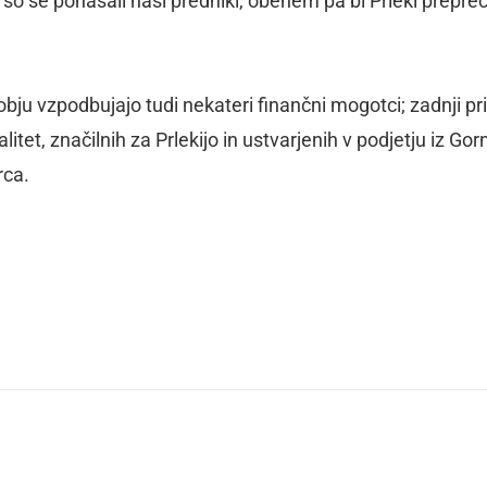
so se ponašali naši predniki, obenem pa bi Prleki prepreči
dobju vzpodbujajo tudi nekateri finančni mogotci; zadnji p
tet, značilnih za Prlekijo in ustvarjenih v podjetju iz Gor
rca.
dly