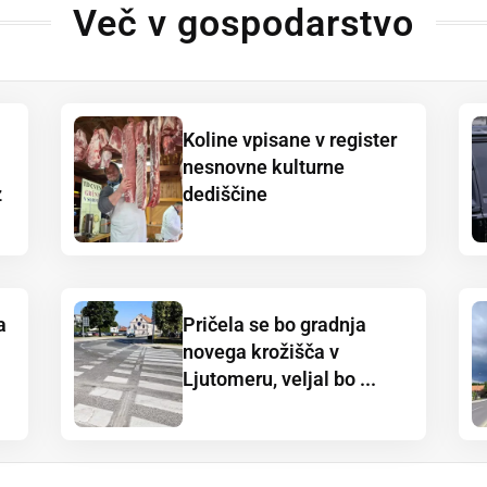
Več v gospodarstvo
Koline vpisane v register
nesnovne kulturne
z
dediščine
a
Pričela se bo gradnja
novega krožišča v
Ljutomeru, veljal bo ...