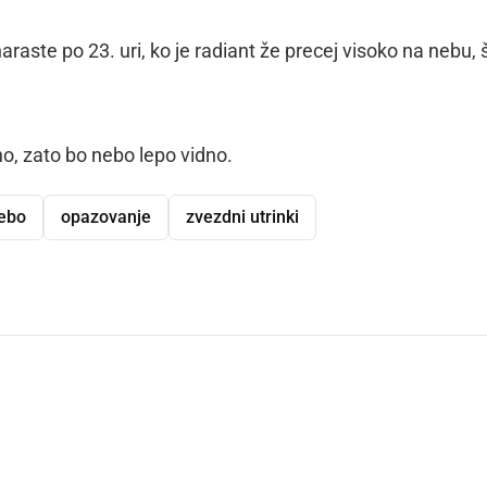
raste po 23. uri, ko je radiant že precej visoko na nebu, 
, zato bo nebo lepo vidno.
ebo
opazovanje
zvezdni utrinki
dly