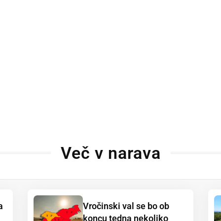
Več v narava
a
Vročinski val se bo ob
koncu tedna nekoliko