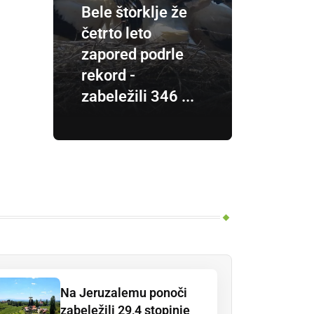
Bele štorklje že
četrto leto
zapored podrle
rekord -
zabeležili 346 ...
Na Jeruzalemu ponoči
zabeležili 29,4 stopinje