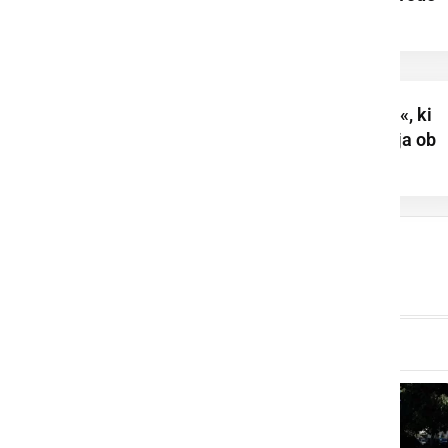
»Poletni glasbenik«, ki
nas glasno spremlja ob
morju