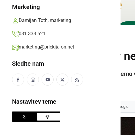
Marketing
Damijan Toth, marketing
031 333 621
NARAVA
marketing@prlekija-on.net
Nocoj se ozrite v n
Sledite nam
Meteorje Perzeide lahko opazujemo v
Prlekija-on.net,
nedelja, 12. avgust 2012 ob 07:53
Nastavitev teme
Izberite
Prlekijo
kot svoj prednostni vir na Googlu