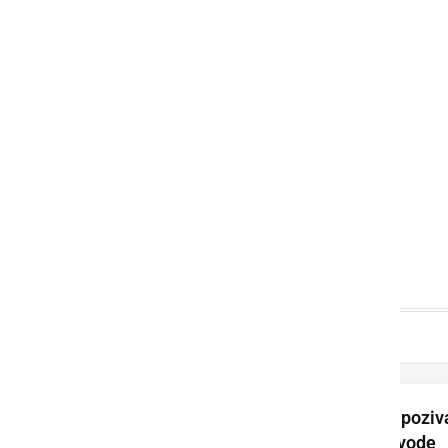
Prleška komunala poziv
k varčni rabi pitne vode