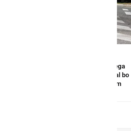
GOSPODARSTVO
Pričela se bo gradnja novega
krožišča v Ljutomeru, veljal bo
spremenjen prometni režim