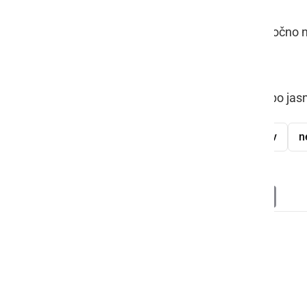
Aktivnost roja se prične zvečer in močno na
meteorjev pa narašča vse do jutra.
Vremenska napoved je ugodna saj bo jasno
Perzeidi
meteor
roj meteorjev
n
Deli
Facebook
X
Messenger
WhatsApp
Copy
PrintFrien
Email
Link