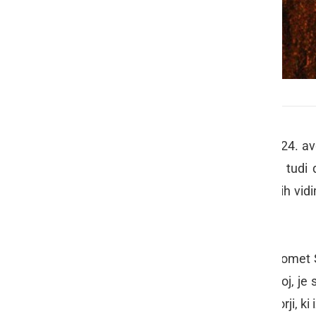
Nocoj se uzrite v zvezdnato nebo
Vsako leto lahko med 17. julijem in 24.
nebu pa je bilo vidnih že včeraj in tudi 
opazujemo več noči, v glavnem pa jih vidi
več kot 60 meteorjev na uro.
Starševsko telo (izvorni komet) je komet 
delcev v oblaku, ki daje meteorski roj, je 
izparel iz kometa v letu 1862. Meteorji, ki 