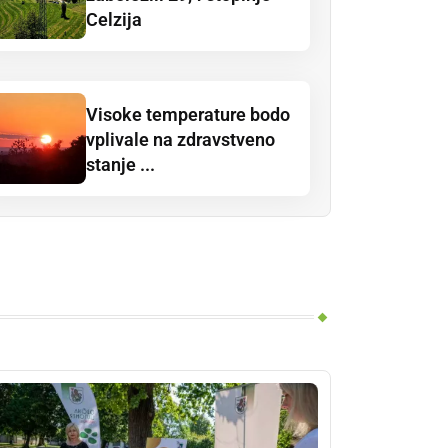
Celzija
Visoke temperature bodo
vplivale na zdravstveno
stanje ...