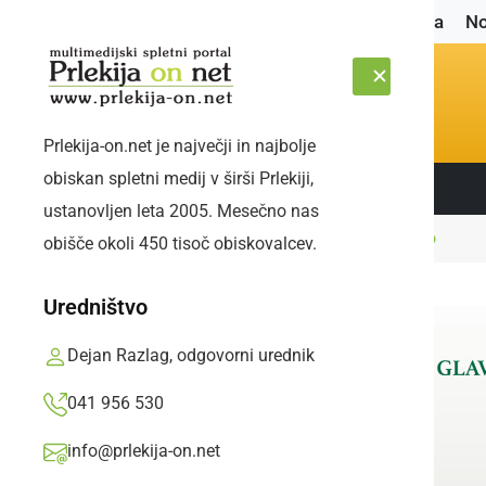
Naslovnica
No
Prlekija-on.net je največji in najbolje
obiskan spletni medij v širši Prlekiji,
Sledite nam:
PETEK, 7. AVGUST 2026
ustanovljen leta 2005. Mesečno nas
Naslovnica
Narava
Nocoj se ozrite v nebo
obišče okoli 450 tisoč obiskovalcev.
Uredništvo
Dejan Razlag, odgovorni urednik
041 956 530
info@prlekija-on.net