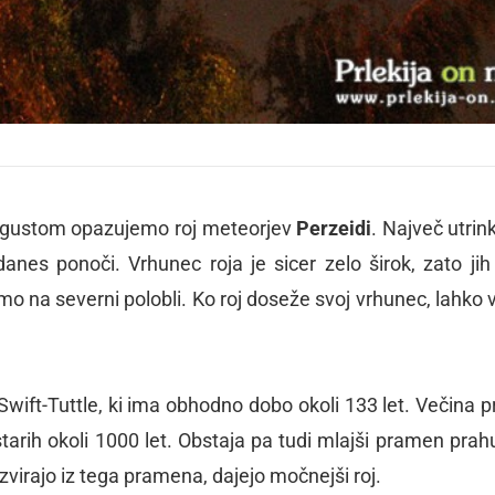
 avgustom opazujemo roj meteorjev
Perzeidi
. Največ utrin
danes ponoči. Vrhunec roja je sicer zelo širok, zato jih
mo na severni polobli. Ko roj doseže svoj vrhunec, lahko 
Swift-Tuttle, ki ima obhodno dobo okoli 133 let. Večina p
starih okoli 1000 let. Obstaja pa tudi mlajši pramen prahu
izvirajo iz tega pramena, dajejo močnejši roj.