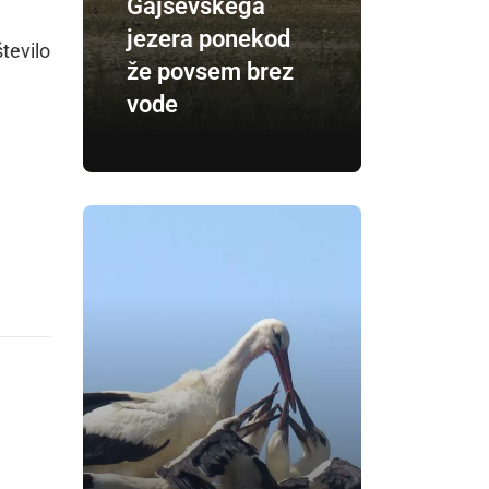
Gajševskega
jezera ponekod
število
že povsem brez
vode