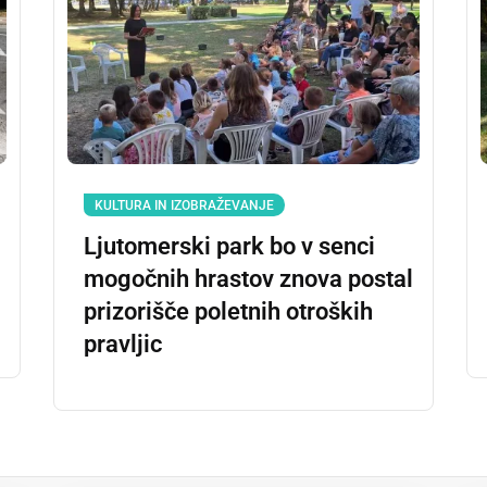
KULTURA IN IZOBRAŽEVANJE
Ljutomerski park bo v senci
mogočnih hrastov znova postal
prizorišče poletnih otroških
pravljic