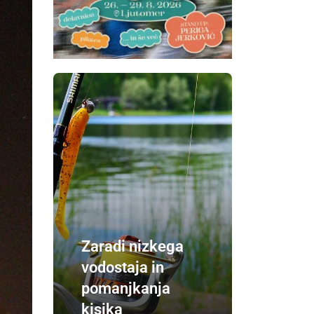
Zaradi nizkega
vodostaja in
pomanjkanja
kisika