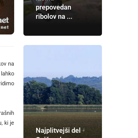
prepovedan
ribolov na ...
kov na
 lahko
vidimo
rašnih
, ki je
Najplitvejši del