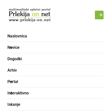
Prijava
PETEK, 7. AVGUST 2026
Naslovnica
Novice
Dogodki
Arhiv
ŠPORT
Portal
Ljutomer iz Dravograda
Interaktivno
z zmago
Iskanje