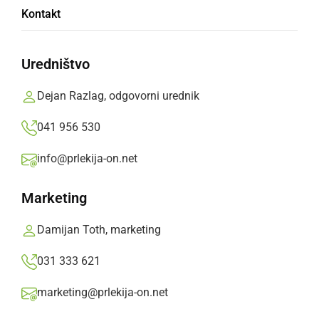
Koroška Dravograd - Avto Rajh Ljutomer 0:1
Kontakt
(0:0)
Prlekija-on.net,
nedelja, 16. september 2012 ob 00:59
Uredništvo
Dejan Razlag, odgovorni urednik
»
Izberite
Prlekijo
kot svoj prednostni vir na Googlu
041 956 530
info@prlekija-on.net
Marketing
Damijan Toth, marketing
031 333 621
marketing@prlekija-on.net
Ljutomer se je iz Dravograda vrnil z zmago