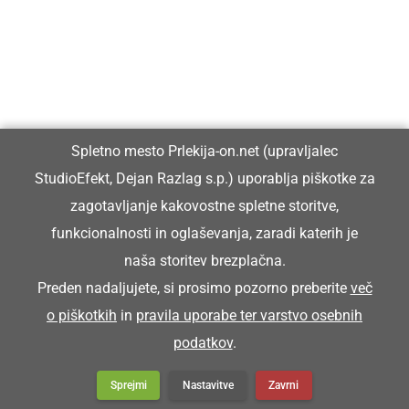
Vpisan je v razvid medijev, ki ga vodi Ministrstvo za kulturo
Republike Slovenije, pod zaporedno številko 1529.
Glavni in odgovorni urednik:
Spletno mesto Prlekija-on.net (upravljalec
Dejan Razlag
StudioEfekt, Dejan Razlag s.p.) uporablja piškotke za
info@prlekija-on.net
zagotavljanje kakovostne spletne storitve,
funkcionalnosti in oglaševanja, zaradi katerih je
naša storitev brezplačna.
Preden nadaljujete, si prosimo pozorno preberite
več
o piškotkih
in
pravila uporabe ter varstvo osebnih
© Prlekija-on.net | 2005 - 2026 | Vse pravice pridržane |
podatkov
.
info@prlekija-on.net
Splošni pogoji
•
Izjava o zasebnosti
•
Piškotki
Oglaševanje
Sprejmi
Nastavitve
Zavrni