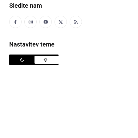
Sledite nam
Avto Rajh Ljutomer
, je v četrtem krogu 3. SNL -
vzhod gostoval v Dravogradu pri ekipi
Koroška
Dravograd
. Iz težkega gostovanja so se vrnili z drugo
Nastavitev teme
zmago v tej sezoni. Obe so dosegli na gostovanjih,
medtem ko so doma zabeležili dva poraza.
Gol za zmago z 1:0 je v Dravogradu v 80. minuti
dosegel
Alen Leben
. Domačini so od 65. minute
igrali z igralcem manj, saj je drugi rumen karton
prejel
Benjamin Cokan
.