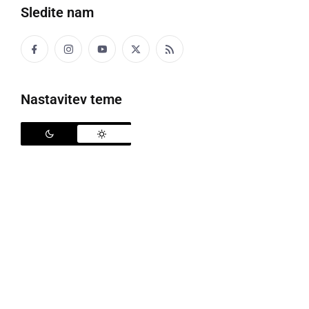
Sledite nam
trenutno edino politično sprejemljivo. Ampak v
Sloveniji ne živimo samo politiki. 14 pokrajin pomeni
- 14 pokrajinskih svetov, 550 pokrajinskih svetnikov,
posledično toliko predsednikov, tajnikov, svetovalcev
Nastavitev teme
itd..., da ne govorimo o sejninah... Od kod nam denar,
a ga ne znamo pametneje porabiti?
Če že morajo biti pokrajine, potem jih naj bo čim
manj, največ 6-8. Upamo, da nam bo z Vašo pomočjo
uspelo vlado opozoriti na razmetavanje denarja.
Predvideni stroški za volitve v PS: 3.540.000 evrov.
Peticijo lahko podpišete
tukaj
.
Hvala za Vaš podpis