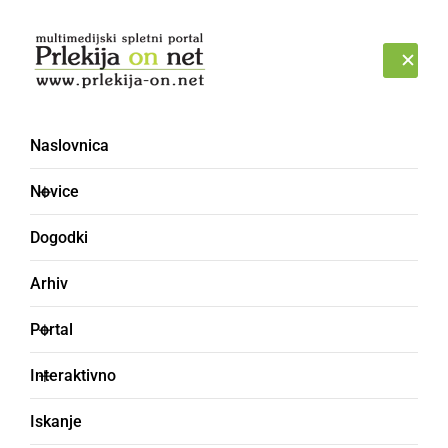
Prijava
PETEK, 7. AVGUST 2026
Naslovnica
Novice
Dogodki
Arhiv
POLITIKA
Portal
Peticija
Interaktivno
Peticija
Iskanje
Matevž Kaučič,
ponedeljek, 15. oktober 2007 ob 09:14