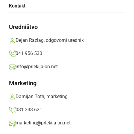
Kontakt
»
Izberite
Prlekijo
kot svoj prednostni vir na Googlu
Uredništvo
Dejan Razlag, odgovorni urednik
041 956 530
info@prlekija-on.net
Marketing
Damijan Toth, marketing
031 333 621
Peticija
marketing@prlekija-on.net
Vlada nam dnevno v glave vbija, da je 14 pokrajin