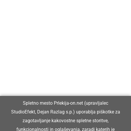
Prlekija-on.net je največji in najbolje obiskan spletni medij v
Prlekiji.
Vpisan je v razvid medijev, ki ga vodi Ministrstvo za kulturo
Republike Slovenije, pod zaporedno številko 1529.
Glavni in odgovorni urednik:
Spletno mesto Prlekija-on.net (upravljalec
Dejan Razlag
StudioEfekt, Dejan Razlag s.p.) uporablja piškotke za
info@prlekija-on.net
zagotavljanje kakovostne spletne storitve,
funkcionalnosti in oglaševanja, zaradi katerih je