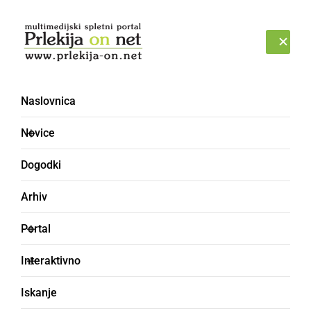
Prijava
PETEK, 7. AVGUST 2026
Naslovnica
Novice
Dogodki
Arhiv
KULTURA IN IZOBRAŽEVANJE
Portal
Dobrodelni koncert
Interaktivno
Župnijske Karitas v Sv.
Iskanje
Juriju ob Ščavnici