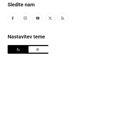
Sledite nam
Dobrodelni koncert v Sv. Juriju ob Ščavnici
Nastavitev teme
Do začetka vseslovenskega tedna Karitas, ko se bo
zvrstilo kar nekaj dodrodelnih prireditev, nas loči le še
nekaj dni. Veselje v sožitju, toda ne pretesno - je
letošnja popotnica Karitas, ki nas po besedah
generalnega tajnika Škofijske Karitas,
Imreta
Jerebica
, vabi, da se vsak po svoje pripravlja na
teden Karitas, in to z namenom, da bi ljubili drug
drugega in iz ljubezni ne delali spon.