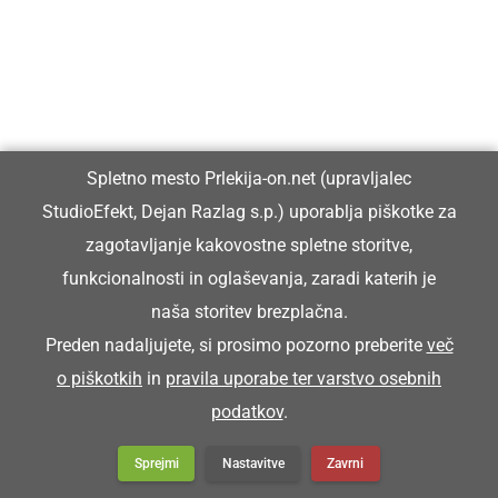
Spletno mesto Prlekija-on.net (upravljalec
StudioEfekt, Dejan Razlag s.p.) uporablja piškotke za
zagotavljanje kakovostne spletne storitve,
funkcionalnosti in oglaševanja, zaradi katerih je
naša storitev brezplačna.
Preden nadaljujete, si prosimo pozorno preberite
več
o piškotkih
in
pravila uporabe ter varstvo osebnih
podatkov
.
Sprejmi
Nastavitve
Zavrni