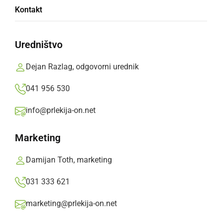
Kontakt
Do začetka vseslovenskega tedna Karitas nas
loči le še nekaj dni
Uredništvo
Klavdija Bec,
nedelja, 18. november 2012 ob 08:11
Dejan Razlag, odgovorni urednik
041 956 530
»
Izberite
Prlekijo
kot svoj prednostni vir na Googlu
info@prlekija-on.net
Marketing
Damijan Toth, marketing
031 333 621
marketing@prlekija-on.net