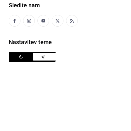
Sledite nam
Na meji Republike Prlekije
Nastavitev teme
Poročali smo že, da je Republika Prlekija
dobila svoj
denar
, odprli so tudi
prvo prleško ambasado
v Kranju,
sedaj je Republiko Prlekijo obiskala tudi ekipa TV
Slovenija, ki se je prepričala, kako smo se v Prlekiji
lotili krize, da bi povečali prepoznavnost in v svoje
kraje privabili čim več domačih in tujih gostov.
Prispevek si lahko ogledate
tukaj
, v spodnjih videih
pa si lahko ogledate naše posnetke iz leta 2008, ki
prikazujejo razglasitev Republike Prlekije, ki so si jo