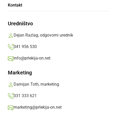
Kontakt
Republiko Prlekijo je obiskala tudi ekipa TV
Slovenija
Uredništvo
Prlekija-on.net,
sobota, 29. december 2012 ob 14:43
Dejan Razlag, odgovorni urednik
041 956 530
»
Izberite
Prlekijo
kot svoj prednostni vir na Googlu
info@prlekija-on.net
Marketing
Damijan Toth, marketing
031 333 621
marketing@prlekija-on.net