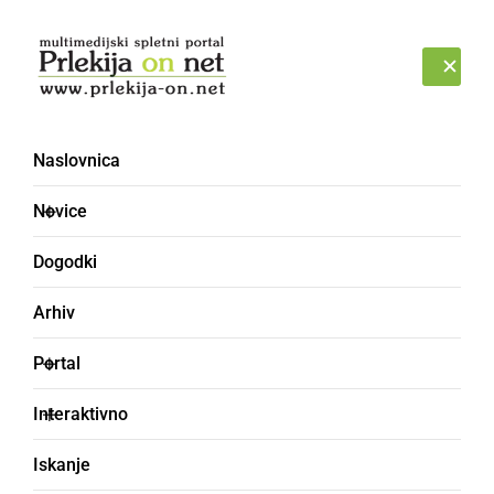
Prijava
PETEK, 7. AVGUST 2026
Naslovnica
Novice
Dogodki
Arhiv
ZANIMIVOSTI
Portal
Pripravite potne liste,
Interaktivno
vstopate v Republiko
Iskanje
Prlekijo