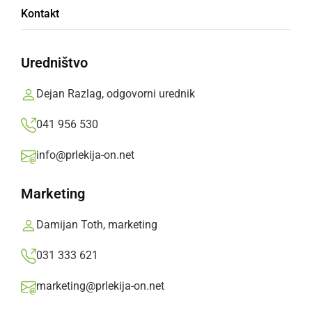
Kontakt
Klub sta okrepila tudi Stanislav Kuzma in
Goran Šnajder
Uredništvo
Prlekija-on.net,
četrtek, 10. januar 2013 ob 21:13
Dejan Razlag, odgovorni urednik
041 956 530
»
Izberite
Prlekijo
kot svoj prednostni vir na Googlu
info@prlekija-on.net
Marketing
Damijan Toth, marketing
031 333 621
marketing@prlekija-on.net