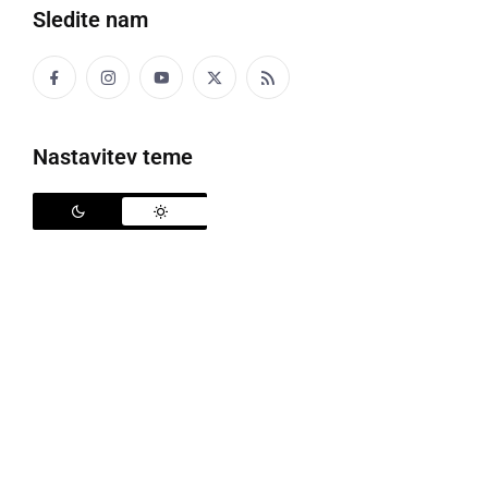
Sledite nam
Nastavitev teme
Boštjan Zemljič
Upravni odbor
NK Ljutomer
je sprejel odločitev, da
pred spomladanskim delom prvenstva v 3. SNL-
vzhod, dosedanjega trenerja članske ekipe Avto Rajh