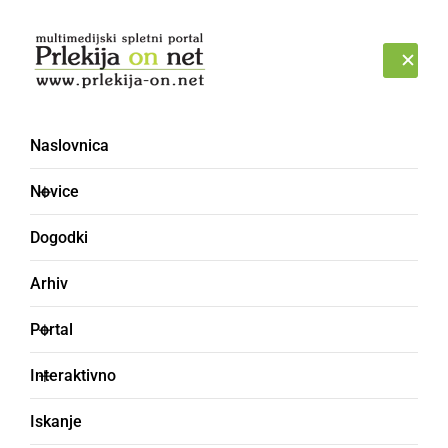
Prijava
PETEK, 7. AVGUST 2026
Naslovnica
Novice
Dogodki
Arhiv
ŠPORT
Portal
Boštjan Zemljič novi
Interaktivno
trener ljutomerske
Iskanje
članske ekipe