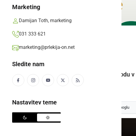
Marketing
Damijan Toth, marketing
031 333 621
ZANIMIVOSTI
marketing@prlekija-on.net
Mini snežak
Sledite nam
Mali snežak vas pozdravi ob vhodu v 
Branko Košti,
nedelja, 20. januar 2013 ob 09:18
Nastavitev teme
Izberite
Prlekijo
kot svoj prednostni vir na Googlu