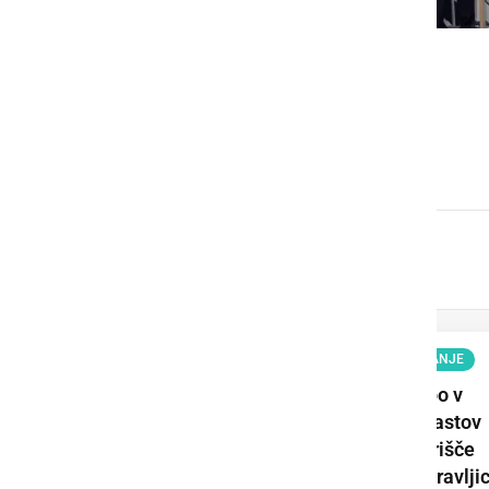
GOSPODARSTVO
Obrtnik leta 2026 je Milan
Horvat
KULTURA IN IZOBRAŽEVANJE
Ljutomerski park bo v
senci mogočnih hrastov
znova postal prizorišče
poletnih otroških pravlji