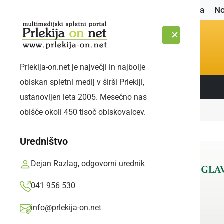
Naslovnica
No
Prlekija-on.net je največji in najbolje
obiskan spletni medij v širši Prlekiji,
Sledite nam:
ČETRTEK, 6. AVGUST 2026
ustanovljen leta 2005. Mesečno nas
Naslovnica
Zanimivosti
Mini snežak
obišče okoli 450 tisoč obiskovalcev.
Uredništvo
Dejan Razlag, odgovorni urednik
041 956 530
info@prlekija-on.net