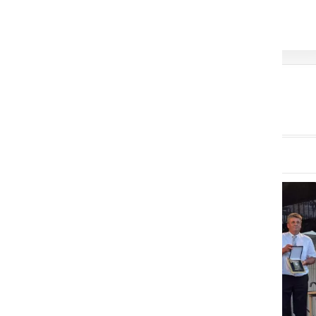
poleteli nizko nad
mestom