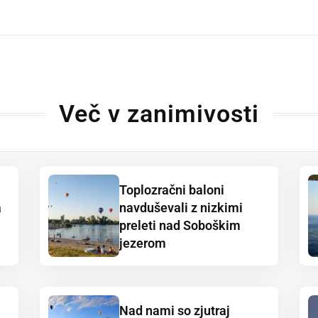
dly
Več v zanimivosti
Toplozračni baloni
a
navduševali z nizkimi
preleti nad Soboškim
jezerom
Nad nami so zjutraj