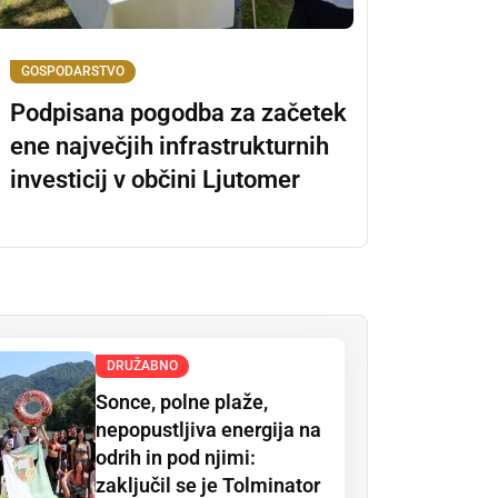
GOSPODARSTVO
Podpisana pogodba za začetek
ene največjih infrastrukturnih
investicij v občini Ljutomer
DRUŽABNO
Sonce, polne plaže,
nepopustljiva energija na
odrih in pod njimi:
zaključil se je Tolminator