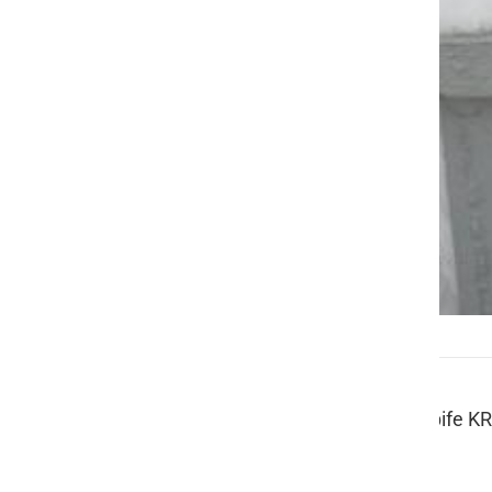
Mini snežak
Pri vhodu v Frizerski salon Tanja in bife 
izdelale natakarice in frizerke.