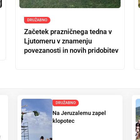
DRUŽABNO
Začetek prazničnega tedna v
Ljutomeru v znamenju
povezanosti in novih pridobitev
DRUŽABNO
Na Jeruzalemu zapel
klopotec
c