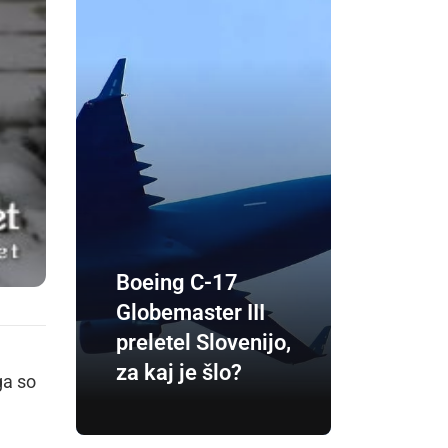
Boeing C-17
Globemaster III
preletel Slovenijo,
za kaj je šlo?
ga so