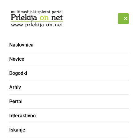
Prijava
ČETRTEK, 6. AVGUST 2026
Naslovnica
Novice
Dogodki
Arhiv
ŠPORT
Portal
Športnik leta 2005
Interaktivno
Športnik leta 2005
Iskanje
Občina Ljutomer,
nedelja, 19. februar 2006 ob 12:05