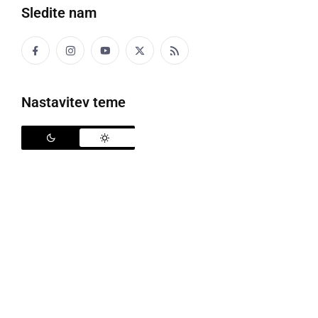
Sledite nam
ŠPORTNE ZVEZE LJUTOMER je bila v petek,
3.2.2006 v Hotelu Jeruzalem Ljutomer.
Izbor najboljših je bil izveden na osnovi
Nastavitev teme
spremenjenega Pravilnika o dodeljevanju priznanj v
športu. Glasovala so lahko športna društva članice
Športne zveze Ljutomer, poslušalci lokalnega radia,
predsedstvo Športne zveze Ljutomer in športni
novinarji. Za nazive so lahko kandidirali športnice in
športniki, člani športnih društev, ki jih povezuje
Športna zveza Ljutomer.
Naziv najboljšega šolskega športnega društva 2005
je dobilo ŠŠD IVANA CANKARJA LJUTOMER.