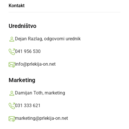
Kontakt
»
Izberite
Prlekijo
kot svoj prednostni vir na Googlu
Uredništvo
Dejan Razlag, odgovorni urednik
041 956 530
info@prlekija-on.net
Marketing
Damijan Toth, marketing
031 333 621
Športnik leta 2005
marketing@prlekija-on.net
36. RAZGLASITEV ŠPORTNIKA LETA V OKVIRU