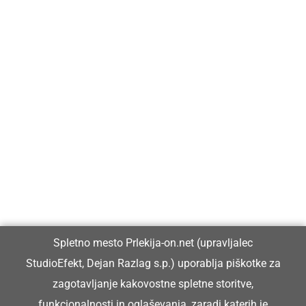
Prlekija-on.net je največji in najbolje obiskan spletni medij v
Prlekiji.
Vpisan je v razvid medijev, ki ga vodi Ministrstvo za kulturo
Republike Slovenije, pod zaporedno številko 1529.
Glavni in odgovorni urednik:
Spletno mesto Prlekija-on.net (upravljalec
Dejan Razlag
StudioEfekt, Dejan Razlag s.p.) uporablja piškotke za
info@prlekija-on.net
zagotavljanje kakovostne spletne storitve,
funkcionalnosti in oglaševanja, zaradi katerih je