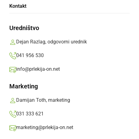
Uspešno zaključeno likovno leto 2011 in 2012
Kontakt
Filip Matko,
torek, 19. marec 2013 ob 22:35
Uredništvo
»
Izberite
Prlekijo
kot svoj prednostni vir na Googlu
Dejan Razlag, odgovorni urednik
041 956 530
info@prlekija-on.net
Marketing
Damijan Toth, marketing
031 333 621
marketing@prlekija-on.net