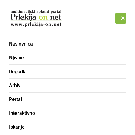
Prijava
ČETRTEK, 6. AVGUST 2026
Naslovnica
Novice
Dogodki
Arhiv
KULTURA IN IZOBRAŽEVANJE
Portal
Presežene težave v ZLD
Interaktivno
Slovenije
Iskanje