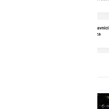
mlade tekmovalce
Pri Sv. Juriju ob Ščavnici
pripravili sprejem za
mladinskega ...