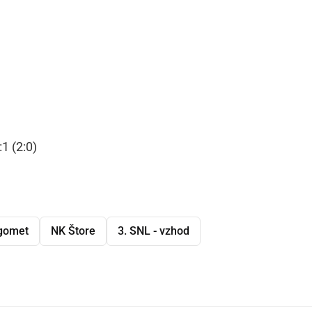
:1 (2:0)
gomet
NK Štore
3. SNL - vzhod
dly