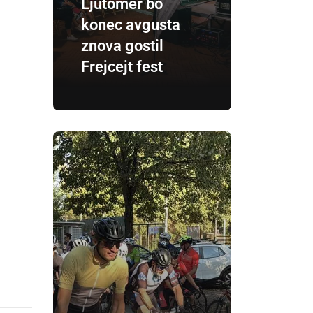
Ljutomer bo
konec avgusta
znova gostil
Frejcejt fest