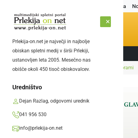
Naslovnica
No
Prlekija-on.net je največji in najbolje
obiskan spletni medij v širši Prlekiji,
Sledite nam:
SOBOTA, 8. AVGUST 2026
ustanovljen leta 2005. Mesečno nas
Naslovnica
Šport
Ljutomer remiziral s Štorami
obišče okoli 450 tisoč obiskovalcev.
Uredništvo
Dejan Razlag, odgovorni urednik
041 956 530
info@prlekija-on.net