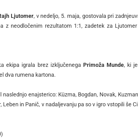
Rajh Ljutomer
, v nedeljo, 5. maja, gostovala pri zadnjeuv
la z neodločenim rezultatom 1:1, zadetek za Ljutomer
a ekipa igrala brez izključenega
Primoža Munde
, ki je
jel dva rumena kartona.
lal naslednjo enajsterico: Küzma, Bogdan, Novak, Kuzman
 Leben in Panič, v nadaljevanju pa so v igro vstopili še Ci
0)