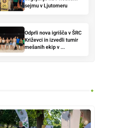
sejmu v Ljutomeru
Odprli nova igrišča v ŠRC
Križevci in izvedli turnir
mešanih ekip v ...