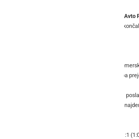
V 20. krogu 3. SNL - vzhod je ekipa
Avto 
ekipi
Kovinar Štore
. Tekma se je konča
dosegel
Luka Ciglarič
.
Zadnjih deset minut tekme je ljutomersk
prebil vsega tri minute, v tem času pa pre
Trener
Boštjan Zemljič
je na igrišče pos
Žinko, Majerič, Grizold, Smolkovič, Šnajder,
Munda in Kristl.
Kovinar Štore - Avto Rajh Ljutomer 1:1 (1: