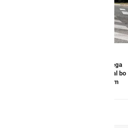
GOSPODARSTVO
Pričela se bo gradnja novega
krožišča v Ljutomeru, veljal bo
spremenjen prometni režim