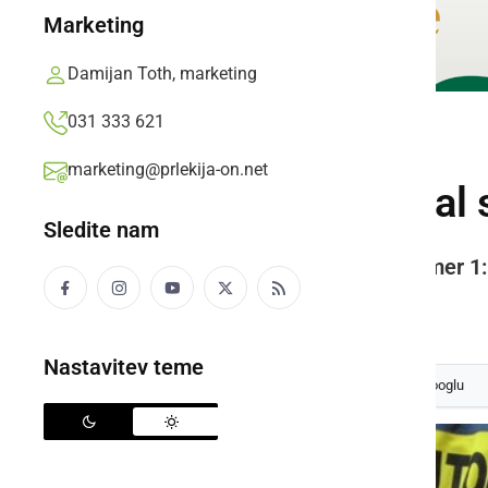
Marketing
Damijan Toth, marketing
031 333 621
ŠPORT
marketing@prlekija-on.net
Ljutomer remiziral 
Sledite nam
Kovinar Štore - Avto Rajh Ljutomer 1:
Prlekija-on.net,
ponedeljek, 6. maj 2013 ob 09:00
Nastavitev teme
Izberite
Prlekijo
kot svoj prednostni vir na Googlu