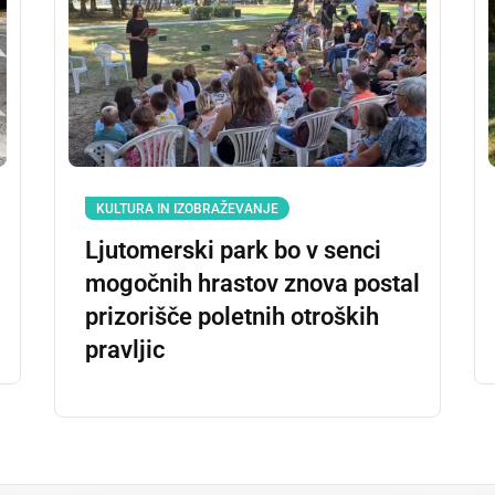
KULTURA IN IZOBRAŽEVANJE
Ljutomerski park bo v senci
mogočnih hrastov znova postal
prizorišče poletnih otroških
pravljic