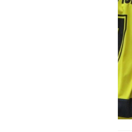
Avto Rajh Ljutomer