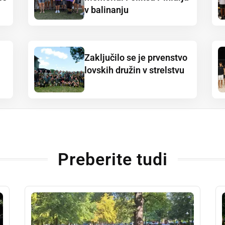
v balinanju
Zaključilo se je prvenstvo
lovskih družin v strelstvu
Preberite tudi