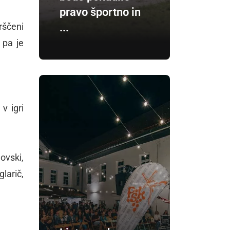
pravo športno in
...
rščeni
 pa je
 v igri
ovski,
glarič,