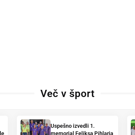
Več v šport
Uspešno izvedli 1.
le
memorial Feliksa Pihlarja