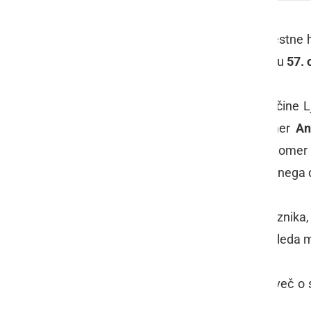
V sredo, 31. julija, je v županatu Mestne
in dogodkov, ki bodo potekali v okviru
57. 
Dogodke so predstavili županja Občine 
Zelko
, direktor LTO Prlekija Ljutomer
An
Pavličič
, direktor zavoda ŠIM Ljutome
Valentin Odar
in predsednik Turističnega
Prireditve v sklopu občinskega praznika,
Razen kasaških dirk in vodenega ogleda mu
Program si lahko ogledate spodaj, več o s
lahko ogledate v videu.