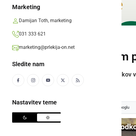
Marketing
Damijan Toth, marketing
031 333 621
DRUŽABNO
marketing@prlekija-on.net
Ob 57. občinskem pr
Sledite nam
Predstavitev prireditev in dogodkov 
Prlekija-on.net,
sreda, 31. julij 2013 ob 23:35
Nastavitev teme
Izberite
Prlekijo
kot svoj prednostni vir na Googlu
Video: Predstavitev dogodk