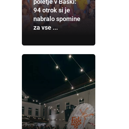
poletje v Baški:
94 otrok si je
nabralo spomine
za vse ...