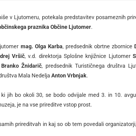
 hiše v Ljutomeru, potekala predstavitev posameznih prir
občinskega praznika Občine Ljutomer
.
Ljutomer
mag. Olga Karba
, predsednik obrtne zbornice
drej Vršič
, v.d. direktorja Splošne knjižnice Ljutomer
S
r
Branko Žnidarič
, predsednik Turističnega društva Lj
 društva Mala Nedelja
Anton Vrbnjak
.
 ki jih bo okoli 30, se bodo odvijale med 3. in 10. avg
zeja, je na vse prireditve vstop prost.
amih prireditvah in kaj so ob tem povedali organizatorji,