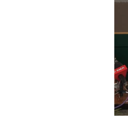
S klikom naložite video (lahko uporablja piškotke)
Novinarska konferenca