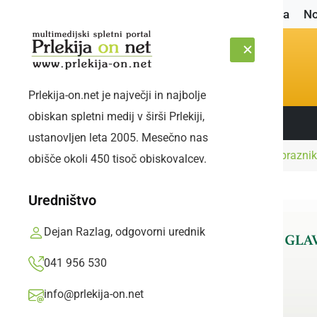
Naslovnica
No
Prlekija-on.net je največji in najbolje
obiskan spletni medij v širši Prlekiji,
Sledite nam:
PETEK, 7. AVGUST 2026
ustanovljen leta 2005. Mesečno nas
Naslovnica
Družabno
Ob 57. občinskem prazniku
obišče okoli 450 tisoč obiskovalcev.
Uredništvo
Dejan Razlag, odgovorni urednik
041 956 530
info@prlekija-on.net