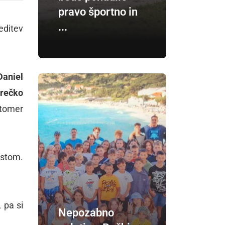
pravo športno in
...
editev
Daniel
rečko
utomer
ustom.
 pa si
Nepozabno