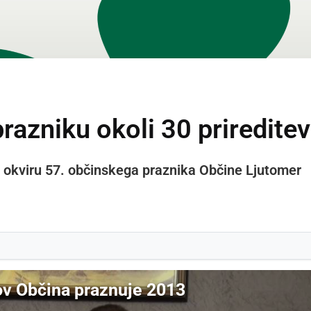
azniku okoli 30 prireditev
v okviru 57. občinskega praznika Občine Ljutomer
ov Občina praznuje 2013