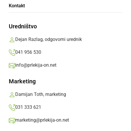
Janez Puh-Johannes Puch
Kontakt
Prlekija-on.net,
četrtek, 31. julij 2008 ob 17:42
Uredništvo
»
Izberite
Prlekijo
kot svoj prednostni vir na Googlu
Dejan Razlag, odgovorni urednik
041 956 530
info@prlekija-on.net
Marketing
Damijan Toth, marketing
031 333 621
marketing@prlekija-on.net
Ljutomer bo dobil Puhov muzej