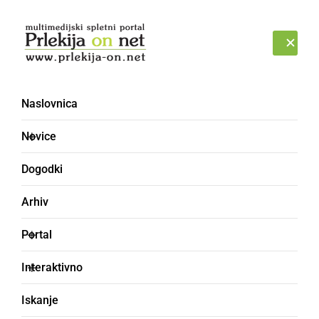
Prijava
NEDELJA, 9. AVGUST 2026
Naslovnica
Novice
Dogodki
Arhiv
KULTURA IN IZOBRAŽEVANJE
Portal
Ljutomer bo dobil Puhov
Interaktivno
muzej
Iskanje